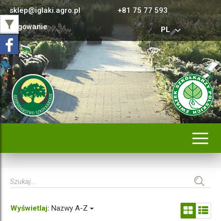
sklep@iglaki.agro.pl
+81 75 77 593
Logowanie
PL
Rozwi
nawig
Wyświetlaj:
Nazwy A-Z