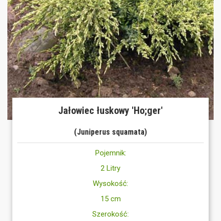
Jałowiec łuskowy 'Ho;ger'
(Juniperus squamata)
Pojemnik:
2 Litry
Wysokość:
15 cm
Szerokość: