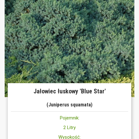
Jałowiec łuskowy 'Blue Star'
(Juniperus squamata)
Pojemnik:
2 Litry
Wysokość: