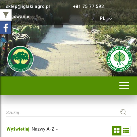
sklep@iglaki.agro.pl
+81 75 77 593
Logowanie
PL
Rozwi
nawig
Wyświetlaj:
Nazwy A-Z