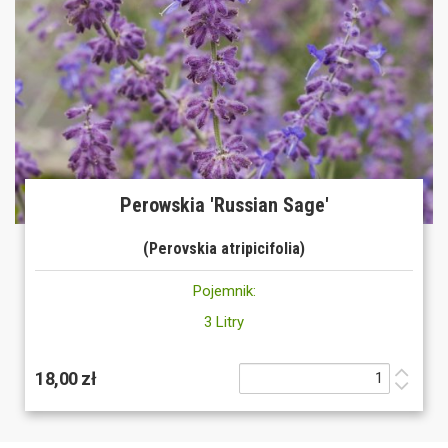
Perowskia 'Russian Sage'
(Perovskia atripicifolia)
Pojemnik:
3 Litry
18,00 zł