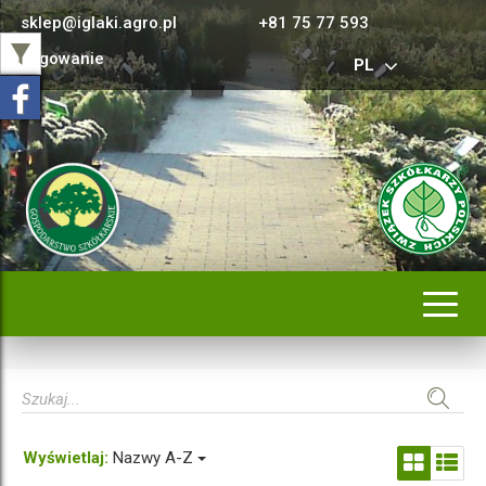
sklep@iglaki.agro.pl
+81 75 77 593
Logowanie
PL
Rozwi
nawig
Wyświetlaj:
Nazwy A-Z