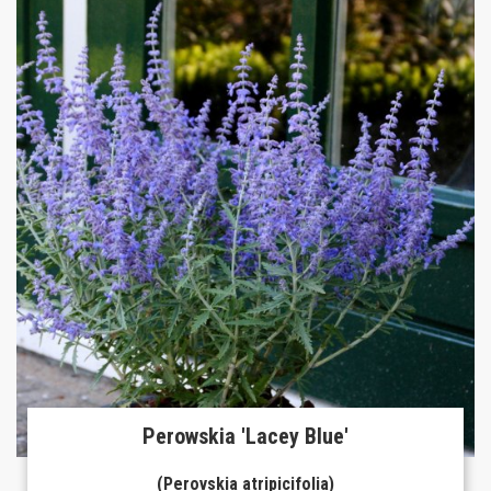
Perowskia 'Lacey Blue'
(Perovskia atripicifolia)