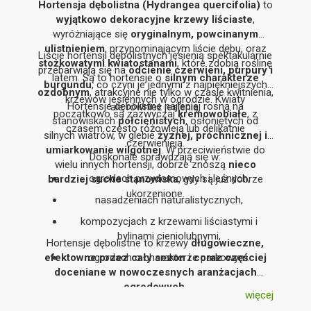
Hortensja dębolistna (Hydrangea quercifolia)
to
wyjątkowo dekoracyjne krzewy liściaste
,
wyróżniające się
oryginalnym, powcinanym
ulistnieniem
, przypominającym liście dębu, oraz
Liście hortensji dębolistnych jesienią spektakularnie
stożkowatymi kwiatostanami
, które zdobią roślinę
przebarwiają się na
odcienie czerwieni, purpury i
latem. Są to hortensje o
silnym charakterze
burgundu
, co czyni je jednymi z najpiękniejszych
ozdobnym
, atrakcyjne nie tylko w czasie kwitnienia,
krzewów jesiennych w ogrodzie. Kwiaty
Hortensje dębolistne najlepiej rosną na
ale również jesienią.
początkowo są zazwyczaj
kremowobiałe
, z
stanowiskach
półcienistych
, osłoniętych od
czasem często różowieją lub delikatnie
silnych wiatrów, w glebie
żyznej, próchnicznej i
czerwienieją.
umiarkowanie wilgotnej
. W przeciwieństwie do
Doskonale sprawdzają się w:
wielu innych hortensji, dobrze znoszą
nieco
ogrodach przydomowych i leśnych,
bardziej suche stanowiska
, gdy są już dobrze
ukorzenione.
nasadzeniach naturalistycznych,
kompozycjach z krzewami liściastymi i
bylinami cieniolubnymi,
Hortensje dębolistne to krzewy
długowieczne,
efektowne przez cały sezon i coraz częściej
ogrodach o charakterze parkowym.
doceniane w nowoczesnych aranżacjach
ogrodowych
.
więcej