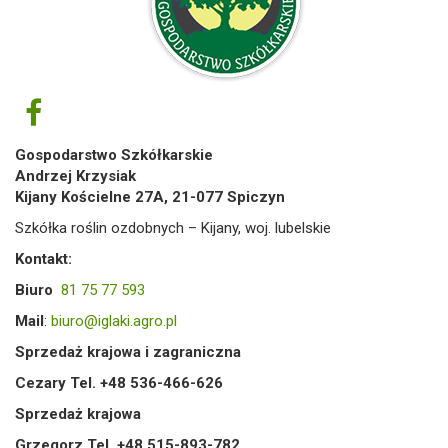
Gospodarstwo Szkółkarskie
Andrzej Krzysiak
Kijany Kościelne 27A, 21-077 Spiczyn
Szkółka roślin ozdobnych – Kijany, woj. lubelskie
Kontakt:
Biuro
81 75 77 593
Mail
:
biuro@iglaki.agro.pl
Sprzedaż krajowa i zagraniczna
Cezary Tel. +48 536-466-626
Sprzedaż krajowa
Grzegorz Tel. +48 515-893-782