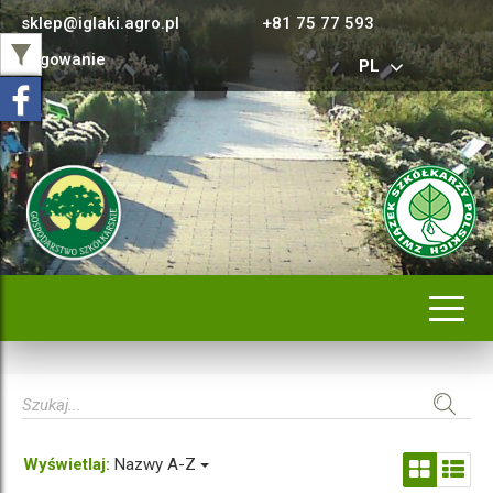
sklep@iglaki.agro.pl
+81 75 77 593
Logowanie
PL
Rozwi
nawig
Wyświetlaj:
Nazwy A-Z