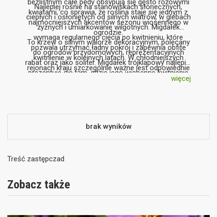
bezlistnym całe pędy obsypują się gęsto różowymi
Najlepiej rośnie na stanowiskach słonecznych,
kwiatami, co sprawia, że roślina staje się jednym z
ciepłych i osłoniętych od silnych wiatrów, w glebach
najmocniejszych akcentów sezonu wiosennego w
żyznych i umiarkowanie wilgotnych. Migdałek
ogrodzie.
wymaga regularnego cięcia po kwitnieniu, które
To krzew o silnym walorze dekoracyjnym, polecany
pozwala utrzymać ładny pokrój i zapewnia obfite
do ogrodów przydomowych, reprezentacyjnych
kwitnienie w kolejnych latach. W chłodniejszych
rabat oraz jako soliter. Migdałek trójklapowy najlepiej
rejonach kraju szczególnie ważne jest odpowiednie
prezentuje się tam, gdzie jego wiosenne kwitnienie
stanowisko, gdyż pąki kwiatowe mogą być wrażliwe
więcej
może być w pełni wyeksponowane.
na silne mrozy.
brak wyników
Treść zastępczad
Zobacz także