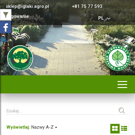
sklep@iglaki.agro.pl
+81 75 77 593
Logowanie
PL
Rozwi
nawig
Wyświetlaj:
Nazwy A-Z