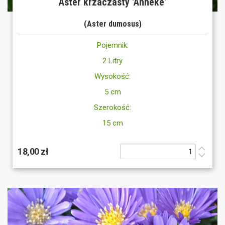
Aster krzaczasty 'Anneke'
(Aster dumosus)
Pojemnik:
2 Litry
Wysokość:
5 cm
Szerokość:
15 cm
18,00 zł