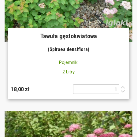
Tawuła gęstokwiatowa
(Spiraea densiflora)
Pojemnik:
2 Litry
18,00 zł