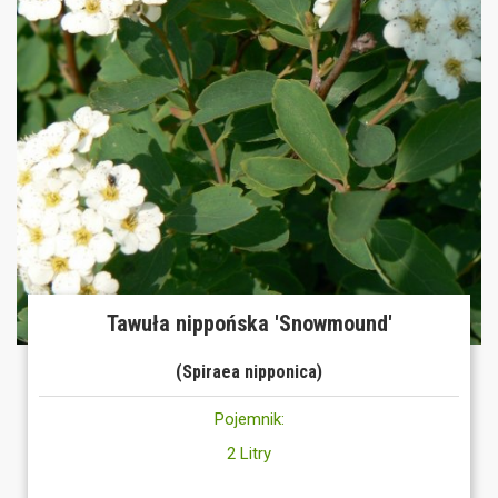
Tawuła nippońska 'Snowmound'
(Spiraea nipponica)
Pojemnik:
2 Litry