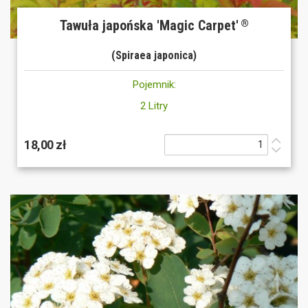
Tawuła japońska 'Magic Carpet'
®
(Spiraea japonica)
Pojemnik:
2 Litry
18,00 zł