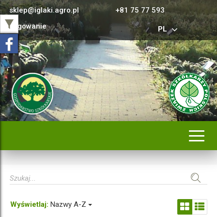
sklep@iglaki.agro.pl
+81 75 77 593
Logowanie
PL
Rozwi
nawig
Wyświetlaj:
Nazwy A-Z