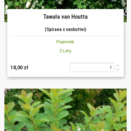
Tawuła van Houtta
(Spiraea x vanhuttei)
Pojemnik:
2 Litry
18,00 zł