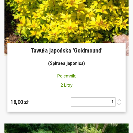
Tawuła japońska 'Goldmound'
(Spiraea japonica)
Pojemnik:
2 Litry
18,00 zł