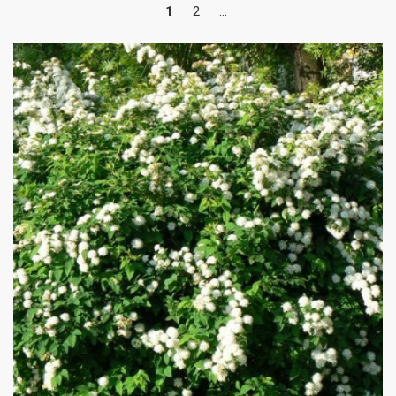
1
2
...