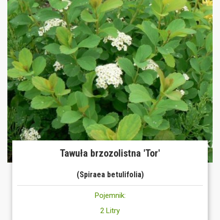
Tawuła brzozolistna 'Tor'
(Spiraea betulifolia)
Pojemnik:
2 Litry