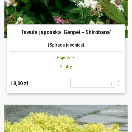
Tawuła japońska 'Genpei - Shirobana'
(Spiraea japonica)
Pojemnik:
2 Litry
18,00 zł