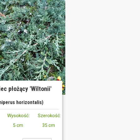
ec płożący 'Wiltonii'
niperus horizontalis)
Wysokość:
Szerokość:
5 cm
35 cm