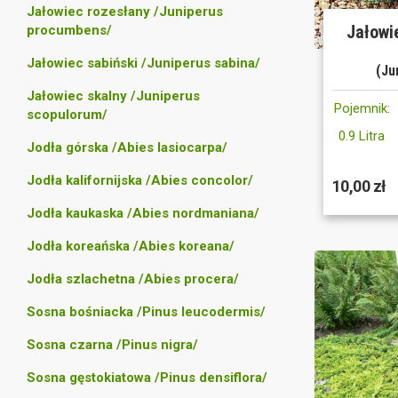
Jałowiec rozesłany /Juniperus
Jałowie
procumbens/
Jałowiec sabiński /Juniperus sabina/
(Ju
Jałowiec skalny /Juniperus
Pojemnik:
scopulorum/
0.9 Litra
Jodła górska /Abies lasiocarpa/
Jodła kalifornijska /Abies concolor/
10,00 zł
Jodła kaukaska /Abies nordmaniana/
Jodła koreańska /Abies koreana/
Jodła szlachetna /Abies procera/
Sosna bośniacka /Pinus leucodermis/
Sosna czarna /Pinus nigra/
Sosna gęstokiatowa /Pinus densiflora/