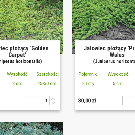
iec płożący 'Golden
Jałowiec płożący 'Pr
Carpet'
Wales'
niperus horizontalis)
(Juniperus horizonta
Wysokość:
Szerokość:
Pojemnik:
Wysokość:
3 cm
25-30 cm
3 Litry
5 cm
30,00 zł