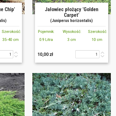
ue Chip'
Jałowiec płożący 'Golden
Carpet'
lis)
(Juniperus horizontalis)
Szerokość:
Pojemnik:
Wysokość:
Szerokość:
35-40 cm
0.9 Litra
3 cm
10 cm
10,00 zł