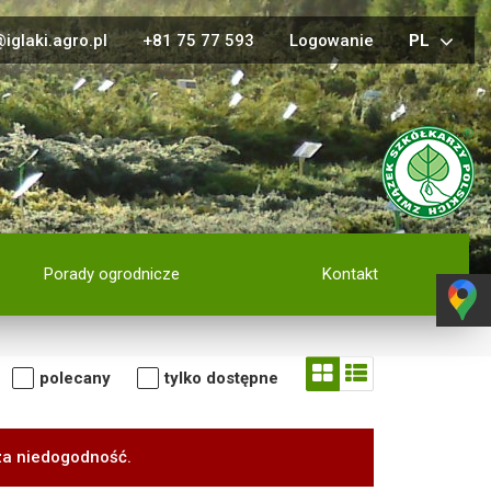
iglaki.agro.pl
+81 75 77 593
Logowanie
PL
Porady ogrodnicze
Kontakt
polecany
tylko dostępne
za niedogodność.