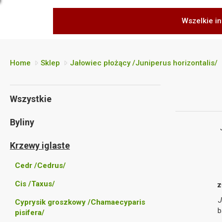
Wszelkie in
Home
Sklep
Jałowiec płożący /Juniperus horizontalis/
Wszystkie
Byliny
Krzewy iglaste
Cedr /Cedrus/
Cis /Taxus/
z
J
Cyprysik groszkowy /Chamaecyparis
b
pisifera/