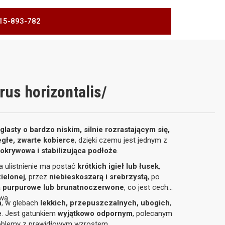
 515-893-782
rus horizontalis/
lasty o bardzo niskim, silnie rozrastającym się,
egłe, zwarte kobierce
, dzięki czemu jest jednym z
a
okrywowa i stabilizująca podłoże
.
 a ulistnienie ma postać
krótkich igieł lub łusek
,
zielonej
, przez
niebieskoszarą i srebrzystą
, po
a purpurowe lub brunatnoczerwone
, co jest cechą
wą.
h
, w glebach
lekkich, przepuszczalnych, ubogich
,
e
. Jest gatunkiem
wyjątkowo odpornym
, polecanym
problemy z prawidłowym wzrostem.