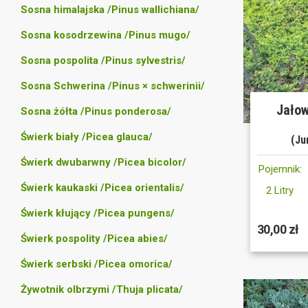
Sosna himalajska /Pinus wallichiana/
Sosna kosodrzewina /Pinus mugo/
Sosna pospolita /Pinus sylvestris/
Sosna Schwerina /Pinus × schwerinii/
Jałow
Sosna żółta /Pinus ponderosa/
Świerk biały /Picea glauca/
(Ju
Świerk dwubarwny /Picea bicolor/
Pojemnik:
Świerk kaukaski /Picea orientalis/
2 Litry
Świerk kłujący /Picea pungens/
30,00 zł
Świerk pospolity /Picea abies/
Świerk serbski /Picea omorica/
Żywotnik olbrzymi /Thuja plicata/