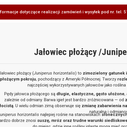
formacje dotyczące realizacji zamówień i wysyłek pod nr. tel.
Jałowiec płożący /Junipe
Jałowiec płożący (
Juniperus horizontalis
) to
zimozielony gatunek ig
płożącym pokroju
, pochodzący z Ameryki Północnej. Tworzy
rozl
najczęściej wykorzystywanych jałowców jako roślin
Pędy jałowca płożącego są
długie, elastyczne, gęsto ułożone
,
zależnie od odmiany. Barwa igieł jest bardzo zróżnicowana — od
łocistą
. U wielu odmian zimą obserwuje się
zmianę zabarwienia n
naturalną i odmiano
uniperus horizontalis
najlepiej rośnie na stanowiskach
słonecznyc
ardzo dobrze znosi
suszę, mróz oraz trudne warunki siedliskow
do miejsc, gdzie inne rośliny iglaste mogą mieć 