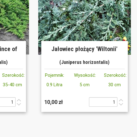
ince of
Jałowiec płożący 'Wiltonii'
lis)
(Juniperus horizontalis)
Szerokość:
Pojemnik:
Wysokość:
Szerokość:
35-40 cm
0.9 Litra
5 cm
30 cm
10,00 zł