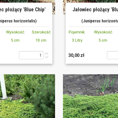
c płożący 'Blue Chip'
Jałowiec płożący 'Bl
niperus horizontalis)
(Juniperus horizonta
Wysokość:
Szerokość:
Pojemnik:
Wysokość:
5 cm
10 cm
3 Litry
5 cm
30,00 zł