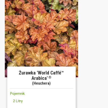
Żurawka 'World Caffé™
Arabica'
®
(Heuchera)
Pojemnik:
2 Litry