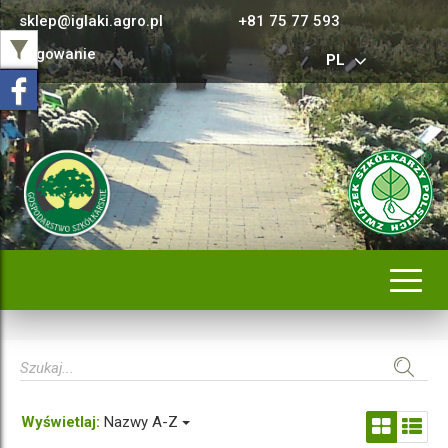
sklep@iglaki.agro.pl
+81 75 77 593
Logowanie
PL
Rozwi
nawig
Wyświetlaj:
Nazwy A-Z