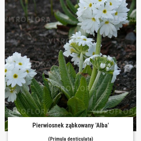
Pierwiosnek ząbkowany 'Alba'
(Primula denticulata)