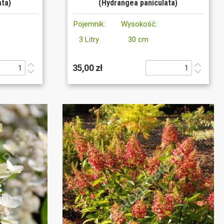
ata)
(Hydrangea paniculata)
Pojemnik:
Wysokość:
3 Litry
30 cm
35,00 zł