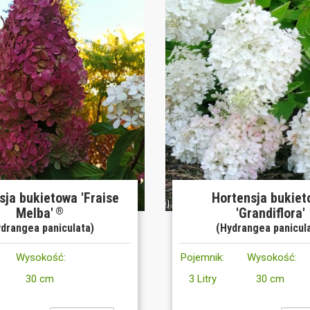
sja bukietowa 'Fraise
Hortensja bukie
Melba'
'Grandiflora'
®
drangea paniculata)
(Hydrangea panicul
Wysokość:
Pojemnik:
Wysokość:
30 cm
3 Litry
30 cm