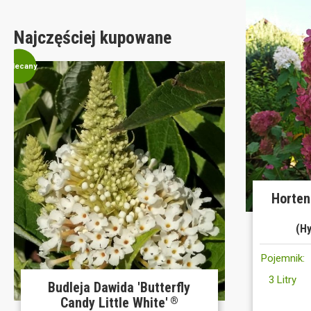
Najczęściej kupowane
Polecany
Horten
(Hy
Pojemnik:
3 Litry
Budleja Dawida 'Butterfly
Candy Little White'
®