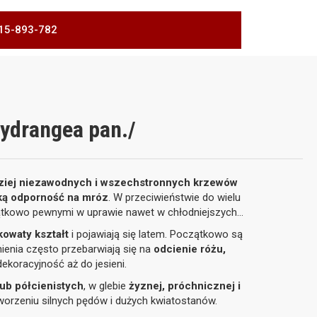
 515-893-782
ydrangea pan./
dziej niezawodnych i wszechstronnych krzewów
oką odporność na mróz
. W przeciwieństwie do wielu
yjątkowo pewnymi w uprawie nawet w chłodniejszych
owaty kształt
i pojawiają się latem. Początkowo są
tnienia często przebarwiają się na
odcienie różu,
ekoracyjność aż do jesieni.
ub półcienistych
, w glebie
żyznej, próchnicznej i
tworzeniu silnych pędów i dużych kwiatostanów.