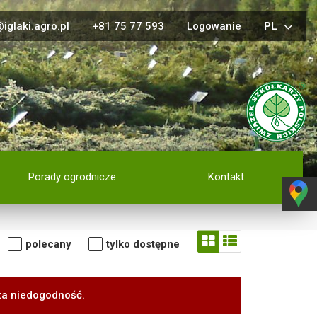
iglaki.agro.pl
+81 75 77 593
Logowanie
PL
Porady ogrodnicze
Kontakt
polecany
tylko dostępne
za niedogodność.