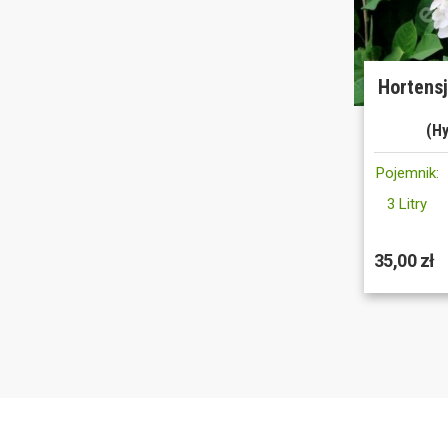
Hortens
(Hy
Pojemnik:
3 Litry
35,00 zł