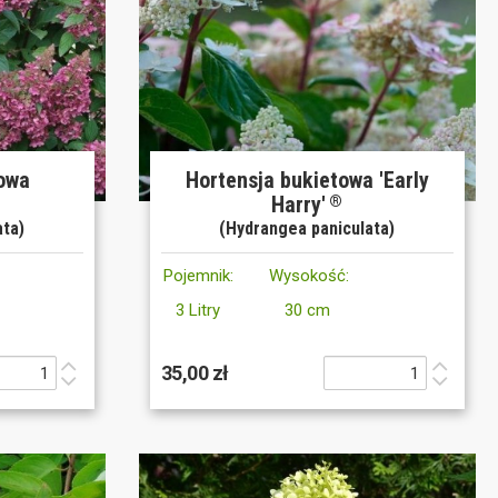
towa
Hortensja bukietowa 'Early
Harry'
®
®
ata)
(Hydrangea paniculata)
Pojemnik:
Wysokość:
3 Litry
30 cm
35,00 zł