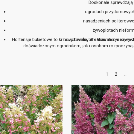
Doskonale sprawdzają 
ogrodach przydomowych 
nasadzeniach soliterowyc
żywopłotach niefor
Hortensje bukietowe to krzewy
nowoczesnych i naturalistycznych 
trwałe, efektowne i niezwy
doświadczonym ogrodnikom, jak i osobom rozpoczynaj
1
2
...