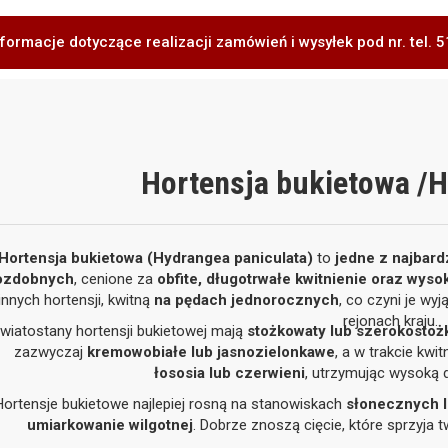
formacje dotyczące realizacji zamówień i wysyłek pod nr. tel.
Hortensja bukietowa /H
Hortensja bukietowa (Hydrangea paniculata)
to
jedne z najbar
ozdobnych
, cenione za
obfite, długotrwałe kwitnienie oraz wys
innych hortensji, kwitną
na pędach jednorocznych
, co czyni je w
rejonach kraju.
wiatostany hortensji bukietowej mają
stożkowaty lub szerokostożk
zazwyczaj
kremowobiałe lub jasnozielonkawe
, a w trakcie kwi
łososia lub czerwieni
, utrzymując wysoką d
Hortensje bukietowe najlepiej rosną na stanowiskach
słonecznych l
umiarkowanie wilgotnej
. Dobrze znoszą cięcie, które sprzyja 