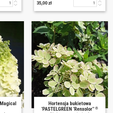
35,00 zł
'Magical
Hortensja bukietowa
'PASTELGREEN 'Renxolor''
®