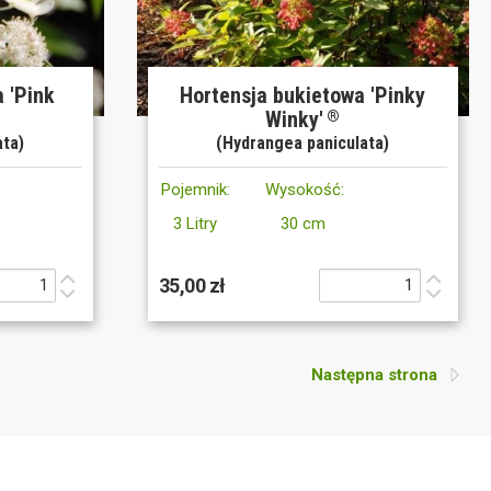
 'Pink
Hortensja bukietowa 'Pinky
Winky'
®
ata)
(Hydrangea paniculata)
Pojemnik:
Wysokość:
3 Litry
30 cm
35,00 zł
Następna strona