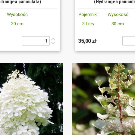
drangea paniculata)
(Hydrangea panicul
Wysokość:
Pojemnik:
Wysokość:
30 cm
3 Litry
30 cm
35,00 zł