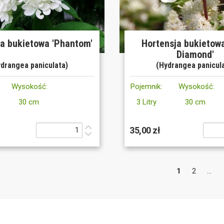
ja bukietowa 'Phantom'
Hortensja bukietowa
Diamond'
drangea paniculata)
(Hydrangea panicul
Wysokość:
Pojemnik:
Wysokość:
30 cm
3 Litry
30 cm
35,00 zł
1
2
...