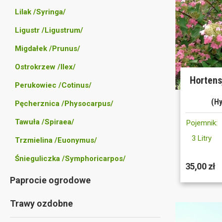
Lilak /Syringa/
Ligustr /Ligustrum/
Migdałek /Prunus/
Ostrokrzew /Ilex/
Hortens
Perukowiec /Cotinus/
(Hy
Pęcherznica /Physocarpus/
Tawuła /Spiraea/
Pojemnik:
3 Litry
Trzmielina /Euonymus/
Śnieguliczka /Symphoricarpos/
35,00 zł
Paprocie ogrodowe
Trawy ozdobne