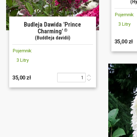
(Hy
Pojemnik:
Budleja Dawida 'Prince
3 Litry
Charming'
®
(Buddleja davidii)
35,00 zł
Pojemnik:
3 Litry
35,00 zł