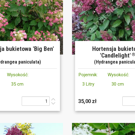
ja bukietowa 'Big Ben'
Hortensja bukie
'Candlelight'
drangea paniculata)
(Hydrangea panicul
Wysokość:
Pojemnik:
Wysokość:
35 cm
3 Litry
30 cm
35,00 zł