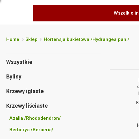
Wszelkie in
Home
Sklep
Hortensja bukietowa /Hydrangea pan./
Wszystkie
Byliny
Krzewy iglaste
K
Krzewy liściaste
Azalia /Rhododendron/
Berberys /Berberis/