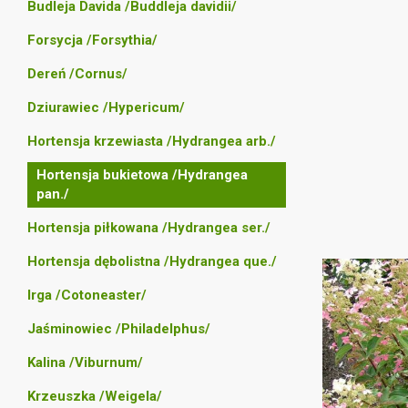
Budleja Davida /Buddleja davidii/
Forsycja /Forsythia/
Dereń /Cornus/
Dziurawiec /Hypericum/
Hortensja krzewiasta /Hydrangea arb./
Hortensja bukietowa /Hydrangea
pan./
Hortensja piłkowana /Hydrangea ser./
Hortensja dębolistna /Hydrangea que./
Irga /Cotoneaster/
Jaśminowiec /Philadelphus/
Kalina /Viburnum/
Krzeuszka /Weigela/