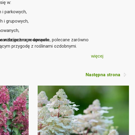
się w:
i parkowych,
h i grupowych,
mowanych,
aranżacjach ogrodowych.
kle wdzięczne w uprawie
, polecane zarówno
ącym przygodę z roślinami ozdobnymi.
więcej
Następna strona