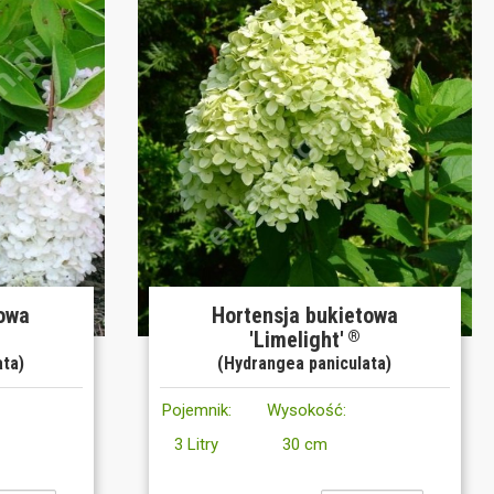
towa
Hortensja bukietowa
'Limelight'
®
ata)
(Hydrangea paniculata)
Pojemnik:
Wysokość:
3 Litry
30 cm