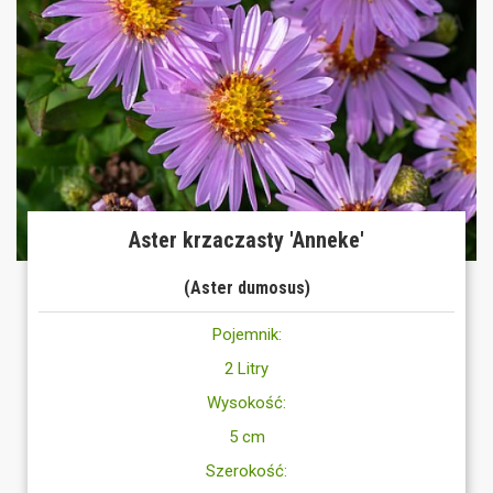
Aster krzaczasty 'Anneke'
(Aster dumosus)
Pojemnik:
2 Litry
Wysokość:
5 cm
Szerokość: