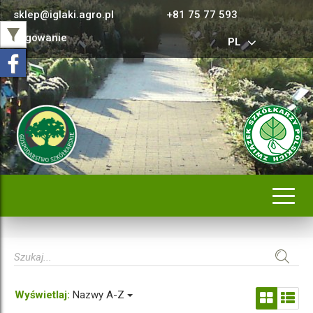
sklep@iglaki.agro.pl
+81 75 77 593
Logowanie
PL
Rozwi
nawig
Wyświetlaj:
Nazwy A-Z