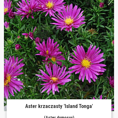
Aster krzaczasty 'Island Tonga'
(Aster dumosus)