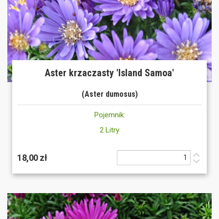
Aster krzaczasty 'Island Samoa'
(Aster dumosus)
Pojemnik:
2 Litry
18,00 zł