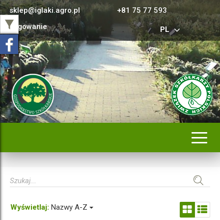
sklep@iglaki.agro.pl
+81 75 77 593
Logowanie
PL
Rozwi
nawig
Wyświetlaj:
Nazwy A-Z