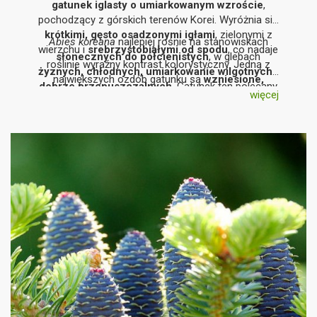
gatunek iglasty o umiarkowanym wzroście
,
pochodzący z górskich terenów Korei. Wyróżnia się
krótkimi, gęsto osadzonymi igłami
, zielonymi z
Abies koreana
najlepiej rośnie na stanowiskach
wierzchu i
srebrzystobiałymi od spodu
, co nadaje
słonecznych do półcienistych
, w glebach
roślinie wyraźny kontrast kolorystyczny. Jedną z
żyznych, chłodnych, umiarkowanie wilgotnych i
największych ozdób gatunku są
wzniesione,
dobrze przepuszczalnych
. Gatunek ten polecany
dekoracyjne szyszki
, pojawiające się już na
więcej
jest do
ogrodów przydomowych, kompozycji
młodych egzemplarzach.
iglastych oraz nasadzeń soliterowych
,
szczególnie tam, gdzie ceniona jest
wysoka
dekoracyjność przy umiarkowanych rozmiarach
rośliny
.