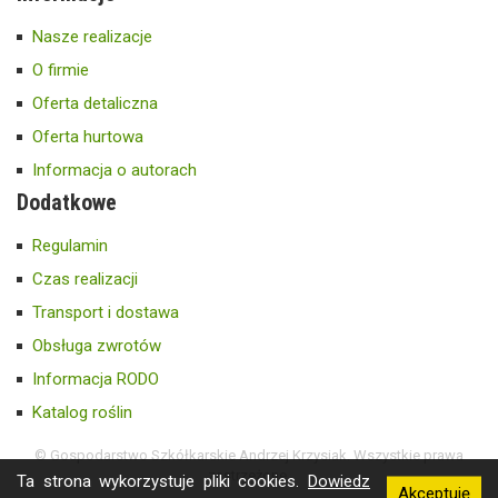
Nasze realizacje
O firmie
Oferta detaliczna
Oferta hurtowa
Informacja o autorach
Dodatkowe
Regulamin
Czas realizacji
Transport i dostawa
Obsługa zwrotów
Informacja RODO
Katalog roślin
© Gospodarstwo Szkółkarskie Andrzej Krzysiak. Wszystkie prawa
zastrzeżone.
Ta strona wykorzystuje pliki cookies.
Dowiedz
Akceptuję