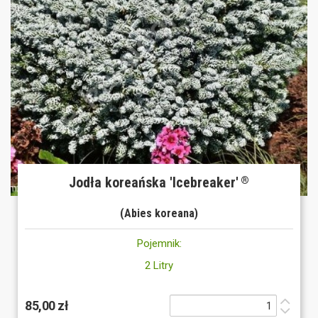
Jodła koreańska 'Icebreaker'
®
(Abies koreana)
Pojemnik:
2 Litry
85,00 zł