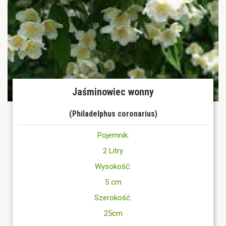
Jaśminowiec wonny
(Philadelphus coronarius)
Pojemnik:
2 Litry
Wysokość:
5 cm
Szerokość:
25cm