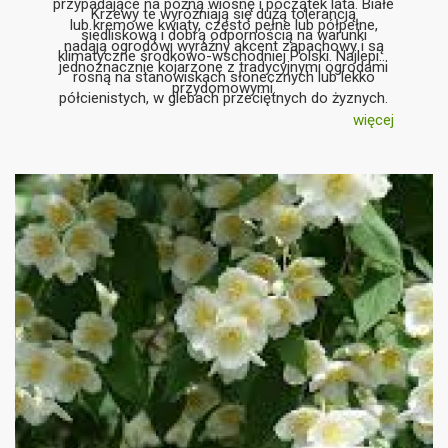
przypadające na późną wiosnę i początek lata. Białe
Krzewy te wyróżniają się dużą tolerancją
lub kremowe kwiaty, często pełne lub półpełne,
siedliskową i dobrą odpornością na warunki
nadają ogrodowi wyraźny akcent zapachowy i są
klimatyczne środkowo-wschodniej Polski. Najlepiej
jednoznacznie kojarzone z tradycyjnymi ogrodami
rosną na stanowiskach słonecznych lub lekko
przydomowymi.
półcienistych, w glebach przeciętnych do żyznych.
Jaśminowce sprawdzają się zarówno jako solitery,
więcej
jak i w luźnych grupach krzewów, a także w zieleni
osiedlowej i parkowej, gdzie liczy się niezawodność
oraz efekt sezonowy.