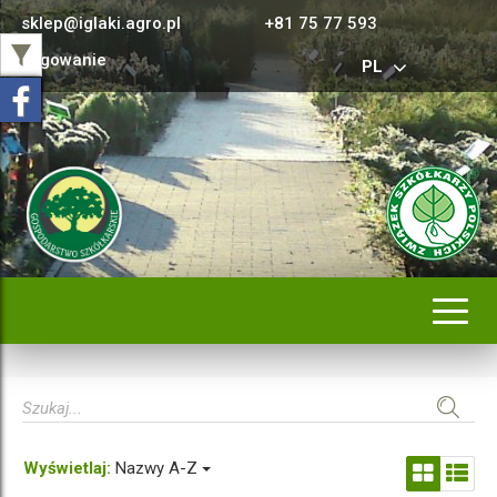
sklep@iglaki.agro.pl
+81 75 77 593
Logowanie
PL
Rozwi
nawig
Wyświetlaj:
Nazwy A-Z