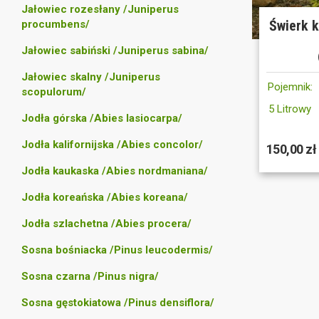
Jałowiec rozesłany /Juniperus
Świerk k
procumbens/
Jałowiec sabiński /Juniperus sabina/
Jałowiec skalny /Juniperus
Pojemnik:
scopulorum/
5 Litrowy
Jodła górska /Abies lasiocarpa/
Jodła kalifornijska /Abies concolor/
150,00 zł
Jodła kaukaska /Abies nordmaniana/
Jodła koreańska /Abies koreana/
Jodła szlachetna /Abies procera/
Sosna bośniacka /Pinus leucodermis/
Sosna czarna /Pinus nigra/
Sosna gęstokiatowa /Pinus densiflora/