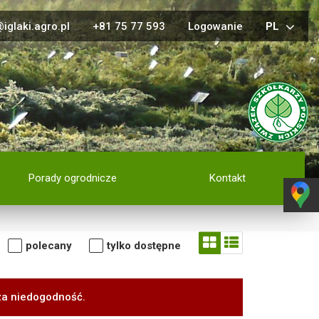
iglaki.agro.pl
+81 75 77 593
Logowanie
PL
Porady ogrodnicze
Kontakt
polecany
tylko dostępne
za niedogodność.