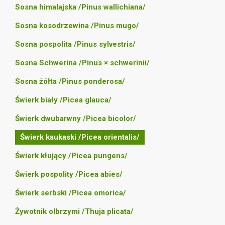
Sosna himalajska /Pinus wallichiana/
Sosna kosodrzewina /Pinus mugo/
Sosna pospolita /Pinus sylvestris/
Sosna Schwerina /Pinus × schwerinii/
Sosna żółta /Pinus ponderosa/
Świerk biały /Picea glauca/
Świerk dwubarwny /Picea bicolor/
Świerk kaukaski /Picea orientalis/
Świerk kłujący /Picea pungens/
Świerk pospolity /Picea abies/
Świerk serbski /Picea omorica/
Żywotnik olbrzymi /Thuja plicata/