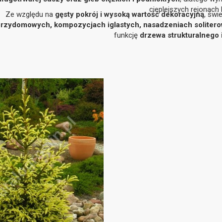
cieplejszych rejonach 
Ze względu na
gęsty pokrój i wysoką wartość dekoracyjną
, świ
rzydomowych, kompozycjach iglastych, nasadzeniach soliterow
funkcję
drzewa strukturalnego