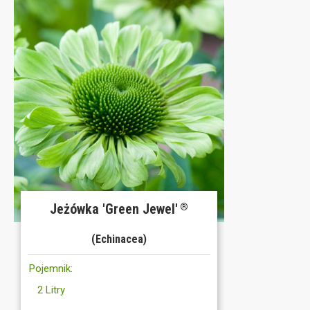
Jeżówka 'Green Jewel'
®
(Echinacea)
Pojemnik:
2 Litry