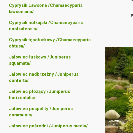
Cyprysik Lawsona /Chamaecyparis
lawsoniana/
p
Cyprysik nutkajski /Chamaecyparis
nootkatensis/
Cyprysik tępołuskowy /Chamaecyparis
obtusa/
Jałowiec łuskowy /Juniperus
squamata/
Jałowiec nadbrzeżny /Juniperus
conferta/
Jałowiec płożący /Juniperus
horizontalis/
Jałowiec pospolity /Juniperus
communis/
Jałowiec pośredni /Juniperus media/