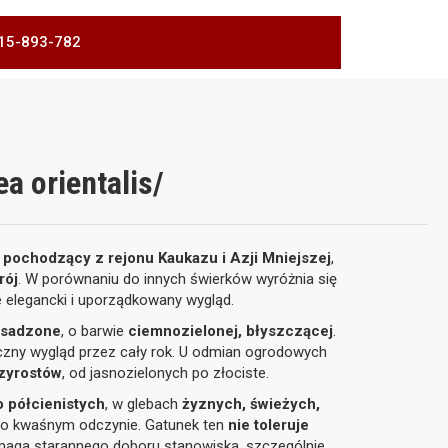
 515-893-782
a orientalis/
 pochodzący z rejonu Kaukazu i Azji Mniejszej
,
rój
. W porównaniu do innych świerków wyróżnia się
ie elegancki i uporządkowany wygląd.
 osadzone
, o barwie
ciemnozielonej, błyszczącej
.
yczny wygląd przez cały rok. U odmian ogrodowych
rzyrostów
, od jasnozielonych po złociste.
 półcienistych
, w glebach
żyznych, świeżych,
kko kwaśnym odczynie. Gatunek ten
nie toleruje
maga starannego doboru stanowiska, szczególnie w