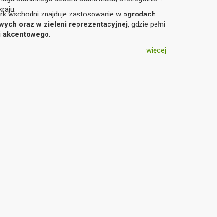
kraju.
erk wschodni znajduje zastosowanie w
ogrodach
ych oraz w zieleni reprezentacyjnej
, gdzie pełni
 i akcentowego
.
więcej