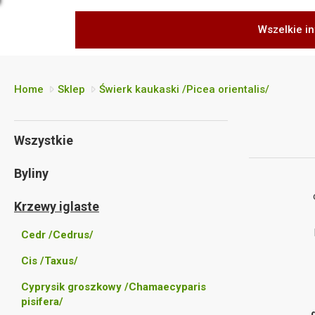
Wszelkie in
Home
Sklep
Świerk kaukaski /Picea orientalis/
Wszystkie
Byliny
Krzewy iglaste
Cedr /Cedrus/
Cis /Taxus/
Cyprysik groszkowy /Chamaecyparis
pisifera/