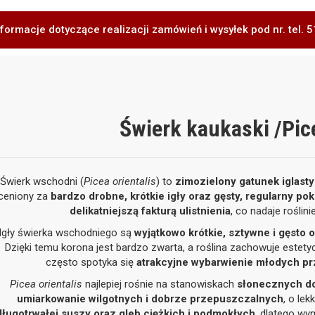
formacje dotyczące realizacji zamówień i wysyłek pod nr. tel.
Świerk kaukaski /Pice
Świerk wschodni (
Picea orientalis
) to
zimozielony gatunek iglasty
ceniony za
bardzo drobne, krótkie igły oraz gęsty, regularny pok
delikatniejszą fakturą ulistnienia
, co nadaje roślin
Igły świerka wschodniego są
wyjątkowo krótkie, sztywne i gęsto
Dzięki temu korona jest bardzo zwarta, a roślina zachowuje estet
często spotyka się
atrakcyjne wybarwienie młodych p
Picea orientalis
najlepiej rośnie na stanowiskach
słonecznych do
umiarkowanie wilgotnych i dobrze przepuszczalnych
, o le
długotrwałej suszy oraz gleb ciężkich i podmokłych
, dlatego wy