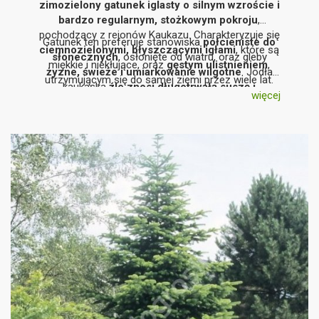
zimozielony gatunek iglasty o silnym wzroście i
bardzo regularnym, stożkowym pokroju
,
pochodzący z rejonów Kaukazu. Charakteryzuje się
Gatunek ten preferuje stanowiska
półcieniste do
ciemnozielonymi, błyszczącymi igłami
, które są
słonecznych
, osłonięte od wiatru, oraz gleby
miękkie i niekłujące, oraz
gęstym ulistnieniem
,
żyzne, świeże i umiarkowanie wilgotne
. Jodła
utrzymującym się do samej ziemi przez wiele lat.
kaukaska
źle znosi długotrwałą suszę i
więcej
przesuszenie gleby
, dlatego wymaga starannego
doboru stanowiska. Jest szeroko stosowana w
ogrodach przydomowych, parkach oraz zieleni
reprezentacyjnej
.