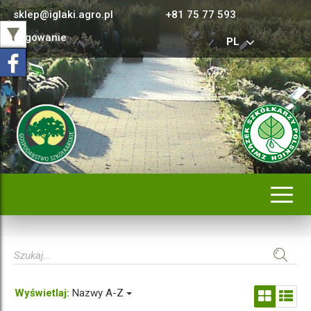
sklep@iglaki.agro.pl
+81 75 77 593
Logowanie
PL
Rozwi
nawig
Wyświetlaj:
Nazwy A-Z