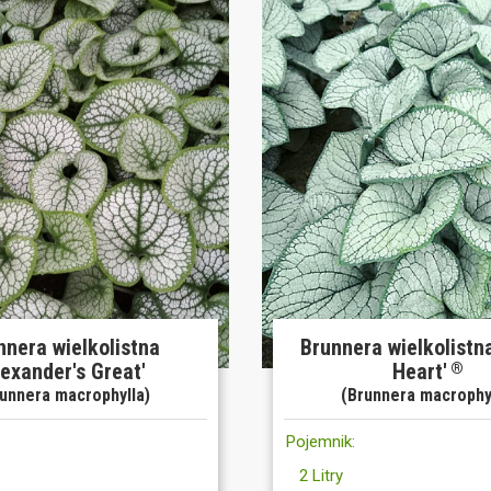
nnera wielkolistna
Brunnera wielkolistna
lexander's Great'
Heart'
®
unnera macrophylla)
(Brunnera macrophy
Pojemnik:
2 Litry