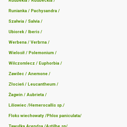
Rudbekia / Rudbeckia /
Runianka / Pachysandra /
Szałwia / Salvia /
Ubiorek / Iberis /
Werbena / Verbrna /
Wielosił / Polemonium /
Wilczomlecz / Euphorbia /
Zawilec / Anemone /
Złocień / Leucantheum /
Żagwin / Aubrieta /
Liliowiec /Hemerocallis sp./
Floks wiechowaty /Phlox paniculata/
Tawułka Arendsa /Astilbe sp/