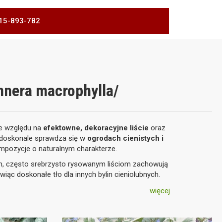
 515-893-782
nnera macrophylla/
ze względu na
efektowne, dekoracyjne liście
oraz
na doskonale sprawdza się w
ogrodach cienistych i
ompozycje o naturalnym charakterze.
m, często srebrzysto rysowanym liściom zachowują
ąc doskonałe tło dla innych bylin cieniolubnych.
więcej