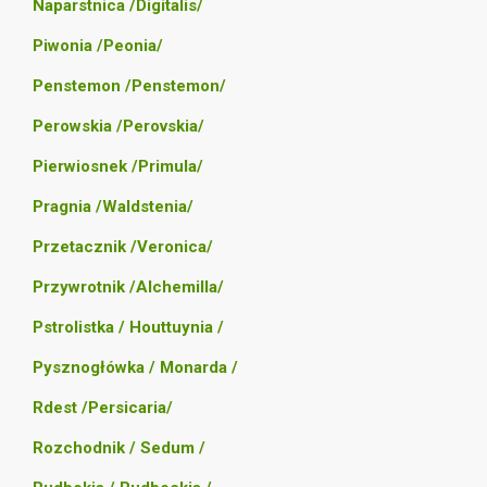
Naparstnica /Digitalis/
Piwonia /Peonia/
Penstemon /Penstemon/
Perowskia /Perovskia/
Pierwiosnek /Primula/
Pragnia /Waldstenia/
Przetacznik /Veronica/
Przywrotnik /Alchemilla/
Pstrolistka / Houttuynia /
Pysznogłówka / Monarda /
Rdest /Persicaria/
Rozchodnik / Sedum /