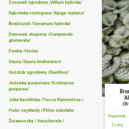
Czosnek ogrodowy /Allium hybrida/
Dąbrówka rozłogowa /Ajuga reptans/
Bodziszek /Geranium hybrida/
Dzwonek skupiony /Campanula
glomerata/
Funkia /Hosta/
Gaura /Gaura lindheimeri/
Goździk ogrodowy /Dianthus/
Jeżówka purpurowa /Echinacea
purpurea/
Bru
'A
Juka karolińska /Yucca filamentosa /
(Br
Floks szydlasty /Phlox subulata/
Pojemnik:
Żuraweczka / Heucherela /
2 Litry