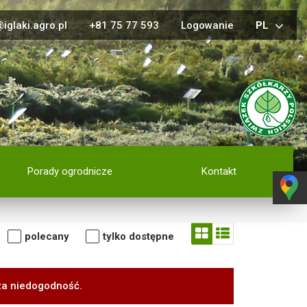
iglaki.agro.pl
+81 75 77 593
Logowanie
PL
Porady ogrodnicze
Kontakt
polecany
tylko dostępne
za niedogodność.