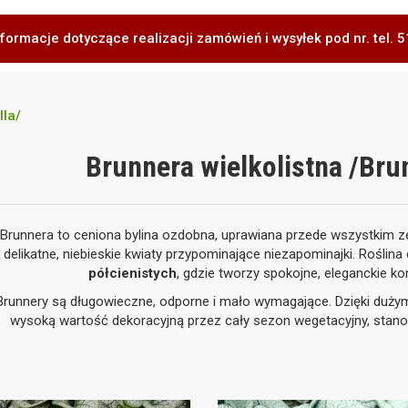
formacje dotyczące realizacji zamówień i wysyłek pod nr. tel.
lla/
Brunnera wielkolistna /Bru
Brunnera to ceniona bylina ozdobna, uprawiana przede wszystkim 
delikatne, niebieskie kwiaty przypominające niezapominajki. Rośli
półcienistych
, gdzie tworzy spokojne, eleganckie k
Brunnery są długowieczne, odporne i mało wymagające. Dzięki duży
wysoką wartość dekoracyjną przez cały sezon wegetacyjny, stanowi