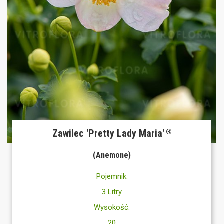
Zawilec 'Pretty Lady Maria'
®
(Anemone)
Pojemnik:
3 Litry
Wysokość:
20