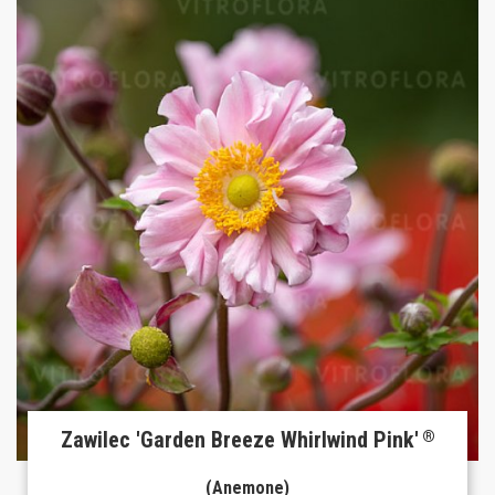
Zawilec 'Garden Breeze Whirlwind Pink'
®
(Anemone)