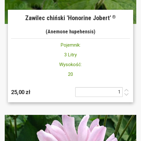
Zawilec chiński 'Honorine Jobert'
®
(Anemone hupehensis)
Pojemnik:
3 Litry
Wysokość:
20
25,00 zł