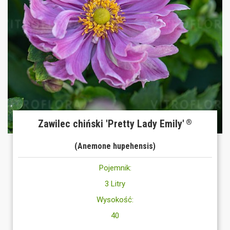
Zawilec chiński 'Pretty Lady Emily'
®
(Anemone hupehensis)
Pojemnik:
3 Litry
Wysokość:
40