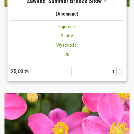
Zawilec 'Summer Breeze Snow'
®
(Anemone)
Pojemnik:
3 Litry
Wysokość:
20
25,00 zł