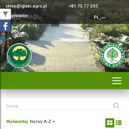
sklep@iglaki.agro.pl
+81 75 77 593
Logowanie
PL
Rozwi
nawig
Wyświetlaj:
Nazwy A-Z