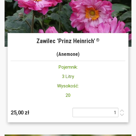
Zawilec 'Prinz Heinrich'
®
(Anemone)
Pojemnik:
3 Litry
Wysokość:
20
25,00 zł