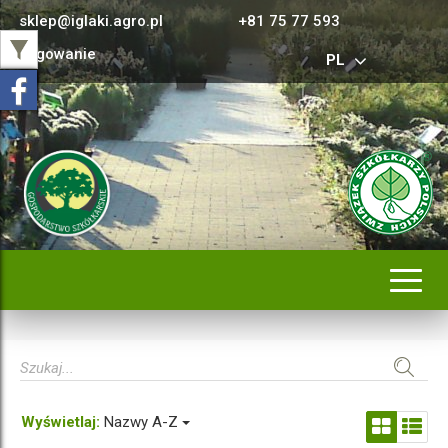
sklep@iglaki.agro.pl
+81 75 77 593
Logowanie
PL
Rozwi
nawig
Wyświetlaj:
Nazwy A-Z