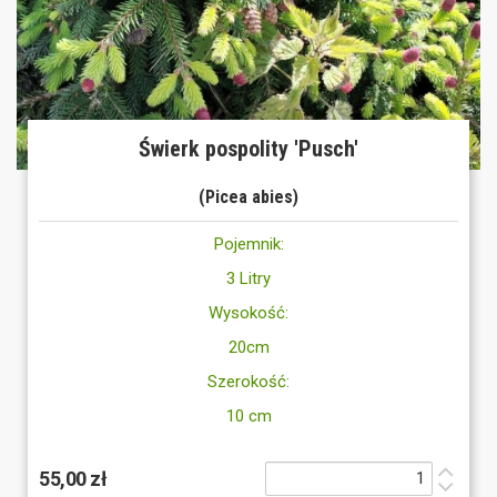
Świerk pospolity 'Pusch'
(Picea abies)
Pojemnik:
3 Litry
Wysokość:
20cm
Szerokość:
10 cm
55,00 zł