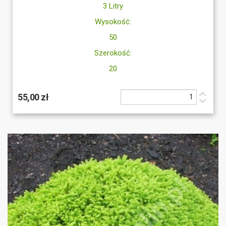
3 Litry
Wysokość:
50
Szerokość:
20
55,00 zł