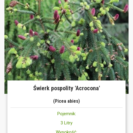
Świerk pospolity 'Acrocona'
(Picea abies)
Pojemnik:
3 Litry
Wysokość: