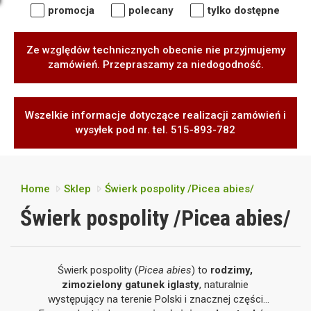
promocja
polecany
tylko dostępne
Ze względów technicznych obecnie nie przyjmujemy
zamówień. Przepraszamy za niedogodność.
Wszelkie informacje dotyczące realizacji zamówień i
wysyłek pod nr. tel. 515-893-782
Home
Sklep
Świerk pospolity /Picea abies/
Świerk pospolity /Picea abies/
Świerk pospolity (
Picea abies
) to
rodzimy,
zimozielony gatunek iglasty
, naturalnie
występujący na terenie Polski i znacznej części