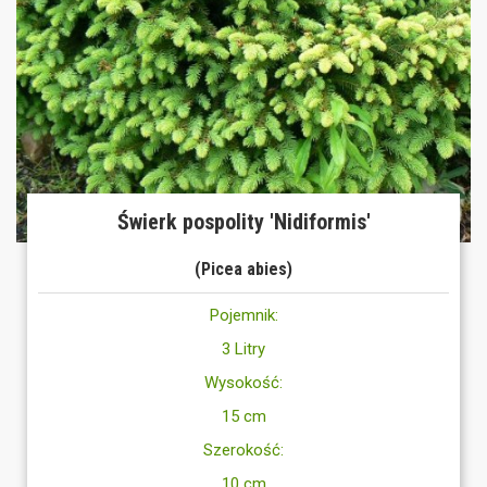
Świerk pospolity 'Nidiformis'
(Picea abies)
Pojemnik:
3 Litry
Wysokość:
15 cm
Szerokość:
10 cm