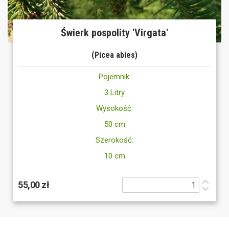
Świerk pospolity 'Virgata'
(Picea abies)
Pojemnik:
3 Litry
Wysokość:
50 cm
Szerokość:
10 cm
55,00 zł