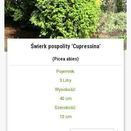
Świerk pospolity 'Cupressina'
(Picea abies)
Pojemnik:
3 Litry
Wysokość:
40 cm
Szerokość:
10 cm