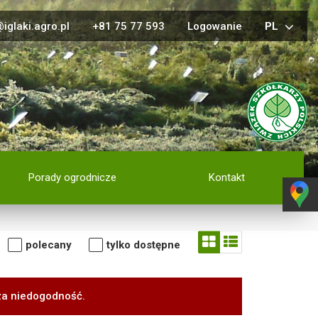
iglaki.agro.pl
+81 75 77 593
Logowanie
PL
Porady ogrodnicze
Kontakt
polecany
tylko dostępne
za niedogodność.