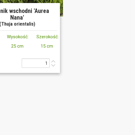
nik wschodni 'Aurea
Nana'
(Thuja orientalis)
Wysokość:
Szerokość:
25 cm
15 cm