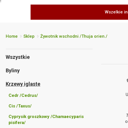
Wszelkie in
Home
Sklep
Żywotnik wschodni /Thuja orien./
Wszystkie
Byliny
Krzewy iglaste
U
Cedr /Cedrus/
Cis /Taxus/
T
Cyprysik groszkowy /Chamaecyparis
o
pisifera/