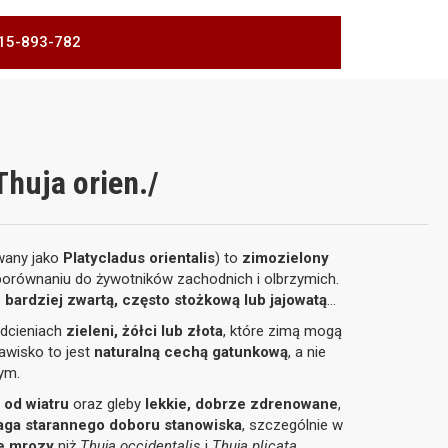
 515-893-782
huja orien./
owany jako
Platycladus orientalis
) to
zimozielony
orównaniu do żywotników zachodnich i olbrzymich.
z
bardziej zwartą, często stożkową lub jajowatą
odcieniach
zieleni, żółci lub złota
, które zimą mogą
jawisko to jest
naturalną cechą gatunkową
, a nie
ym.
 od wiatru
oraz gleby
lekkie, dobrze zdrenowane
,
ga starannego doboru stanowiska
, szczególnie w
ne mrozy
niż
Thuja occidentalis
i
Thuja plicata
.