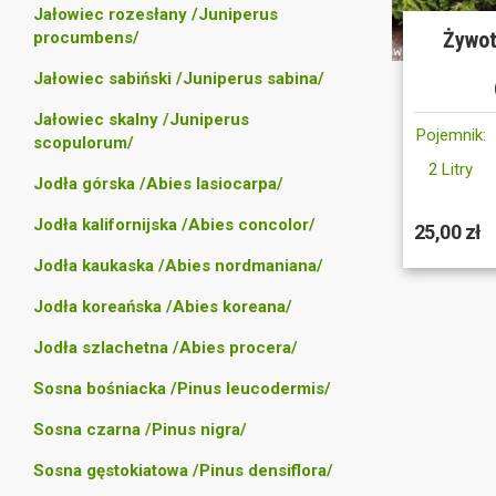
Jałowiec rozesłany /Juniperus
Żywot
procumbens/
Jałowiec sabiński /Juniperus sabina/
Jałowiec skalny /Juniperus
Pojemnik:
scopulorum/
2 Litry
Jodła górska /Abies lasiocarpa/
Jodła kalifornijska /Abies concolor/
25,00 zł
Jodła kaukaska /Abies nordmaniana/
Jodła koreańska /Abies koreana/
Jodła szlachetna /Abies procera/
Sosna bośniacka /Pinus leucodermis/
Sosna czarna /Pinus nigra/
Sosna gęstokiatowa /Pinus densiflora/