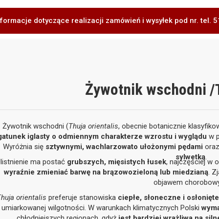
formacje dotyczące realizacji zamówień i wysyłek pod nr. tel.
Żywotnik wschodni /T
Żywotnik wschodni (
Thuja orientalis
, obecnie botanicznie klasyfik
gatunek iglasty o odmiennym charakterze wzrostu i wyglądu
w p
Wyróżnia się
sztywnymi, wachlarzowato ułożonymi pędami
ora
sylwetką
.
listnienie ma postać
grubszych, mięsistych łusek
, najczęściej w 
wyraźnie zmieniać barwę na brązowozieloną lub miedzianą
. Z
objawem chorobow
huja orientalis
preferuje stanowiska
ciepłe, słoneczne i osłonięte
 umiarkowanej wilgotności. W warunkach klimatycznych Polski
wyma
chłodniejszych regionach, gdyż
jest bardziej wrażliwa na sil