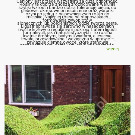
Ceniony jest przede wszystkim za dużą odporność,
Rośliny te dobrze znoszą zróżnicowane warunki
szybki wzrost i bardzo dobrą tolerancję cięcia, co
glebowe, okresowe przesuszenie oraz warunki
czyni go jedną z najpewniejszych roślin do
miejskie. Najlepiej rosną na stanowiskach
formowania żywopłotów.
słonecznych lub półcienistych, gdzie tworzą gęste,
Ligustr sprawdza się zarówno w nasadzeniach
zwarte krzewy o regularnym pokroju. Latem ligustr
formalnych, jak i naturalistycznych. To roślina
kwitnie drobnymi, białymi kwiatami, a jesienią
trwała, przewidywalna i wdzięczna w uprawie –
zawiązuje ciemne owoce, które stanowią
szczególnie tam, gdzie liczy się funkcjonalność,
dodatkowy walor dekoracyjny (niejadalne).
więcej
szybki efekt i łatwa pielęgnacja.