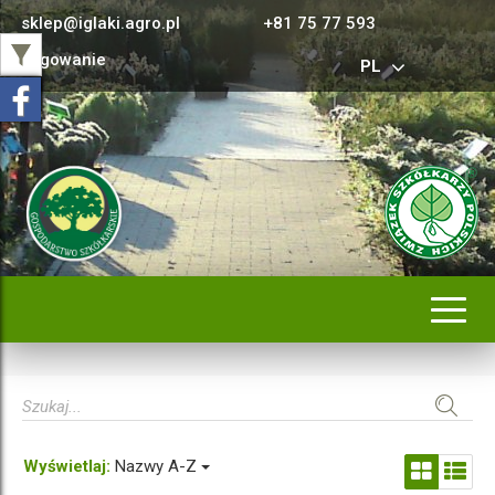
sklep@iglaki.agro.pl
+81 75 77 593
Logowanie
PL
Rozwi
nawig
Wyświetlaj:
Nazwy A-Z