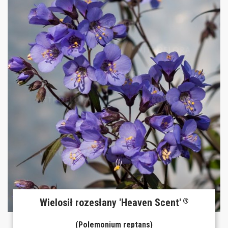
Wielosił rozesłany 'Heaven Scent'
®
(Polemonium reptans)