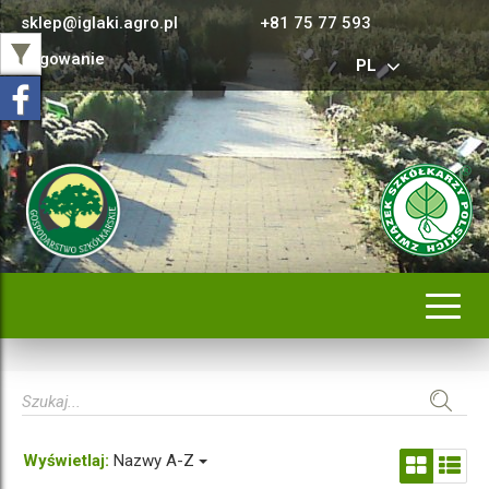
sklep@iglaki.agro.pl
+81 75 77 593
Logowanie
PL
Rozwi
nawig
Wyświetlaj:
Nazwy A-Z