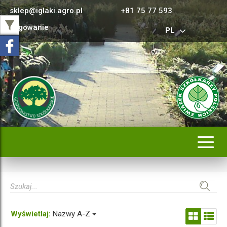
sklep@iglaki.agro.pl
+81 75 77 593
Logowanie
PL
Rozwi
nawig
Wyświetlaj:
Nazwy A-Z