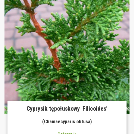
Cyprysik tępołuskowy 'Filicoides'
(Chamaecyparis obtusa)