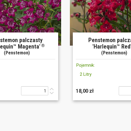
stemon palczasty
Penstemon palcz
lequin™ Magenta'
'Harlequin™ Red
®
(Penstemon)
(Penstemon)
Pojemnik:
2 Litry
18,00 zł