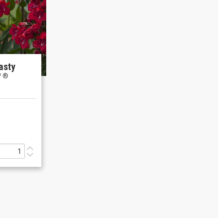
asty
'
®