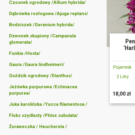
Czosnek ogrodowy /Allium hybrida/
Dąbrówka rozłogowa /Ajuga reptans/
Bodziszek /Geranium hybrida/
Dzwonek skupiony /Campanula
Pen
glomerata/
'Har
Funkia /Hosta/
Gaura /Gaura lindheimeri/
Pojemnik:
Goździk ogrodowy /Dianthus/
2 Litry
Jeżówka purpurowa /Echinacea
purpurea/
18,00 zł
Juka karolińska /Yucca filamentosa /
Floks szydlasty /Phlox subulata/
Żuraweczka / Heucherela /