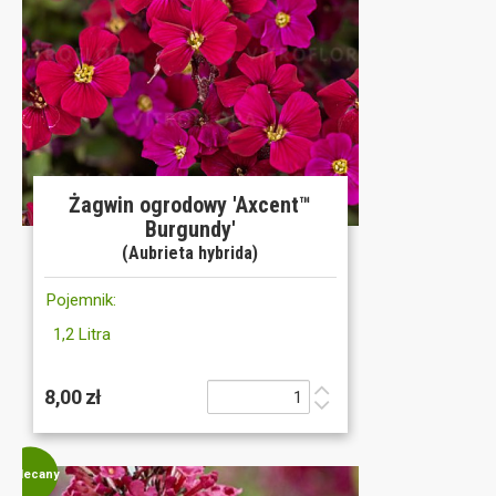
Żagwin ogrodowy 'Axcent™
Burgundy'
(Aubrieta hybrida)
Pojemnik:
1,2 Litra
8,00 zł
Polecany