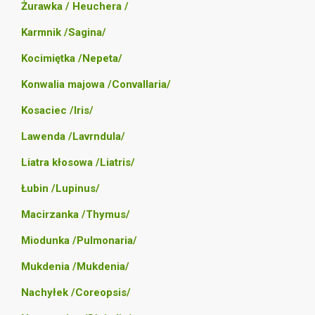
Żurawka / Heuchera /
Karmnik /Sagina/
Kocimiętka /Nepeta/
Konwalia majowa /Convallaria/
Kosaciec /Iris/
Lawenda /Lavrndula/
Liatra kłosowa /Liatris/
Łubin /Lupinus/
Macirzanka /Thymus/
Miodunka /Pulmonaria/
Mukdenia /Mukdenia/
Nachyłek /Coreopsis/