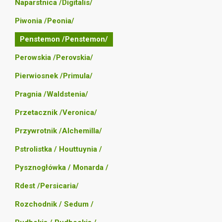
Naparstnica /Digitalis/
Piwonia /Peonia/
Penstemon /Penstemon/
Perowskia /Perovskia/
Pierwiosnek /Primula/
Pragnia /Waldstenia/
Przetacznik /Veronica/
Przywrotnik /Alchemilla/
Pstrolistka / Houttuynia /
Pysznogłówka / Monarda /
Rdest /Persicaria/
Rozchodnik / Sedum /