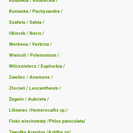
Rudbekia / Rudbeckia /
Runianka / Pachysandra /
Szałwia / Salvia /
Ubiorek / Iberis /
Werbena / Verbrna /
Wielosił / Polemonium /
Wilczomlecz / Euphorbia /
Zawilec / Anemone /
Złocień / Leucantheum /
Żagwin / Aubrieta /
Liliowiec /Hemerocallis sp./
Floks wiechowaty /Phlox paniculata/
Tawułka Arendsa /Astilbe sp/