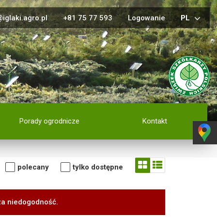
iglaki.agro.pl
+81 75 77 593
Logowanie
PL
Porady ogrodnicze
Kontakt
polecany
tylko dostępne
za niedogodność.