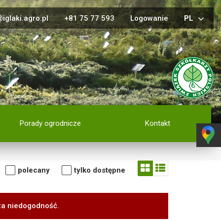
iglaki.agro.pl
+81 75 77 593
Logowanie
PL
Porady ogrodnicze
Kontakt
polecany
tylko dostępne
za niedogodność.