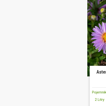
Aste
Pojemnik
2 Litry