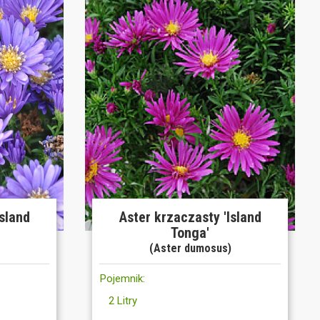
Island
Aster krzaczasty 'Island
Tonga'
)
(Aster dumosus)
Pojemnik:
2 Litry