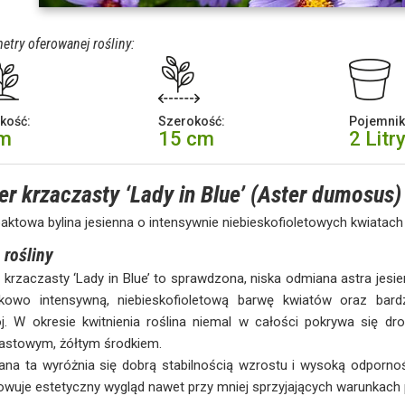
etry oferowanej rośliny:
kość:
Szerokość:
Pojemnik
cm
15 cm
2 Litr
er krzaczasty ‘Lady in Blue’ (Aster dumosus)
ktowa bylina jesienna o intensywnie niebieskofioletowych kwiatach
 rośliny
 krzaczasty ‘Lady in Blue’ to sprawdzona, niska odmiana astra jesi
tkowo intensywną, niebieskofioletową barwę kwiatów oraz bard
j. W okresie kwitnienia roślina niemal w całości pokrywa się dr
astowym, żółtym środkiem.
na ta wyróżnia się dobrą stabilnością wzrostu i wysoką odpornoś
wuje estetyczny wygląd nawet przy mniej sprzyjających warunkac