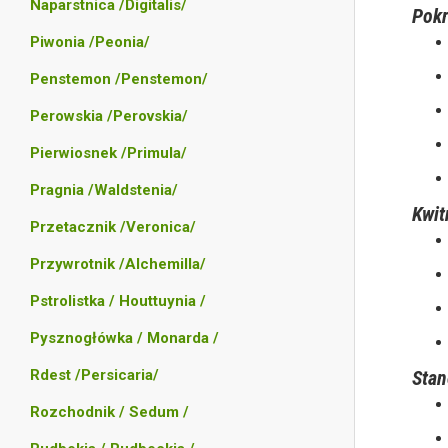
Naparstnica /Digitalis/
Pokr
Piwonia /Peonia/
Penstemon /Penstemon/
Perowskia /Perovskia/
Pierwiosnek /Primula/
Pragnia /Waldstenia/
Kwit
Przetacznik /Veronica/
Przywrotnik /Alchemilla/
Pstrolistka / Houttuynia /
Pysznogłówka / Monarda /
Rdest /Persicaria/
Stan
Rozchodnik / Sedum /