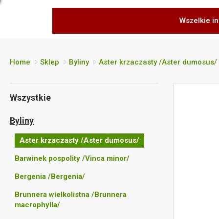
Wszelkie in
Home
Sklep
Byliny
Aster krzaczasty /Aster dumosus/
Wszystkie
Byliny
Aster krzaczasty /Aster dumosus/
Barwinek pospolity /Vinca minor/
Bergenia /Bergenia/
Brunnera wielkolistna /Brunnera
macrophylla/