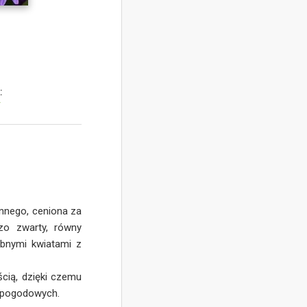
:
y
ennego, ceniona za
zo zwarty, równy
obnymi kwiatami z
cią, dzięki czemu
h pogodowych.