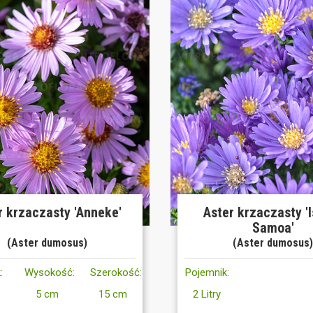
r krzaczasty 'Anneke'
Aster krzaczasty '
Samoa'
(Aster dumosus)
(Aster dumosus
:
Wysokość:
Szerokość:
Pojemnik:
5 cm
15 cm
2 Litry