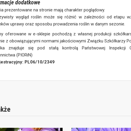
rmacje dodatkowe
ia prezentowane na stronie mają charakter poglądowy.
zywisty wygląd roślin może się różnić w zależności od etapu wz
nków uprawy oraz sposobu prowadzenia roślin w danym sezonie.
ny oferowane w e-sklepie pochodzą z własnej produkcji szkółkars
ie z obowiązującymi normami jakościowymi Związku Szkółkarzy Po
łka znajduje się pod stałą kontrolą Państwowej Inspekcji 
nnictwa (PIORiN)
ejestracyjny: PL06/10/2349
akże