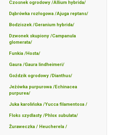
Czosnek ogrodowy /Allium hybrida/
Dąbrówka rozłogowa /Ajuga reptans/
Bodziszek /Geranium hybrida/
Dzwonek skupiony /Campanula
glomerata/
Funkia /Hosta/
Gaura /Gaura lindheimeri/
Goździk ogrodowy /Dianthus/
Jeżówka purpurowa /Echinacea
purpurea/
Juka karolińska /Yucca filamentosa /
Floks szydlasty /Phlox subulata/
Żuraweczka / Heucherela /