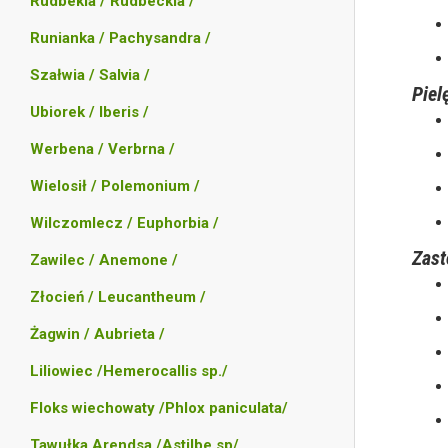
Rudbekia / Rudbeckia /
Runianka / Pachysandra /
Szałwia / Salvia /
Piel
Ubiorek / Iberis /
Werbena / Verbrna /
Wielosił / Polemonium /
Wilczomlecz / Euphorbia /
Zas
Zawilec / Anemone /
Złocień / Leucantheum /
Żagwin / Aubrieta /
Liliowiec /Hemerocallis sp./
Floks wiechowaty /Phlox paniculata/
Tawułka Arendsa /Astilbe sp/