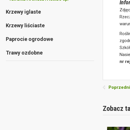
Info
Zdjęc
Krzewy iglaste
Rzec
waru
Krzewy liściaste
Rośli
Paprocie ogrodowe
zgodn
Szkó
Trawy ozdobne
Nasie
nr r
Poprzedni
Zobacz t