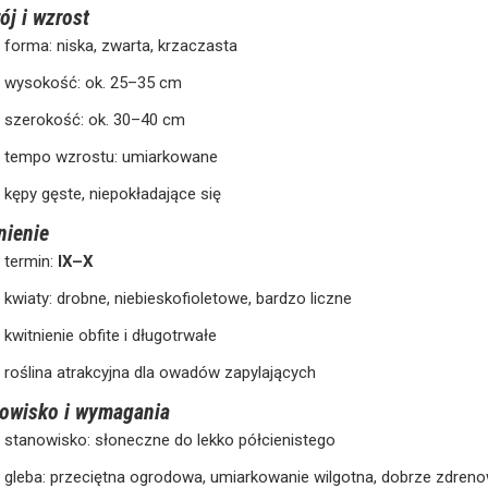
ój i wzrost
forma: niska, zwarta, krzaczasta
wysokość: ok. 25–35 cm
szerokość: ok. 30–40 cm
tempo wzrostu: umiarkowane
kępy gęste, niepokładające się
nienie
termin:
IX–X
kwiaty: drobne, niebieskofioletowe, bardzo liczne
kwitnienie obfite i długotrwałe
roślina atrakcyjna dla owadów zapylających
owisko i wymagania
stanowisko: słoneczne do lekko półcienistego
gleba: przeciętna ogrodowa, umiarkowanie wilgotna, dobrze zdren