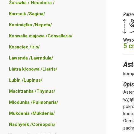
Żurawka / Heuchera /
Karmnik /Sagina/
Param
Kocimiętka /Nepeta/
Konwalia majowa /Convallaria/
Wyso
5 
Kosaciec /Iris/
Lawenda /Lavrndula/
Ast
Liatra kłosowa /Liatris/
kompa
Łubin /Lupinus/
Opis
Macirzanka /Thymus/
Aster
wyją
Miodunka /Pulmonaria/
pokró
Mukdenia /Mukdenia/
kontr
Odmia
Nachyłek /Coreopsis/
zacho