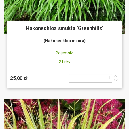
Hakonechloa smukła 'Greenhills'
(Hakonechloa macra)
Pojemnik:
2 Litry
25,00 zł