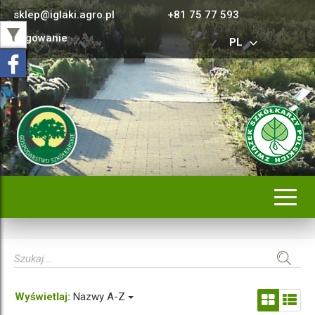
sklep@iglaki.agro.pl
+81 75 77 593
Logowanie
PL
Rozwi
nawig
Wyświetlaj:
Nazwy A-Z