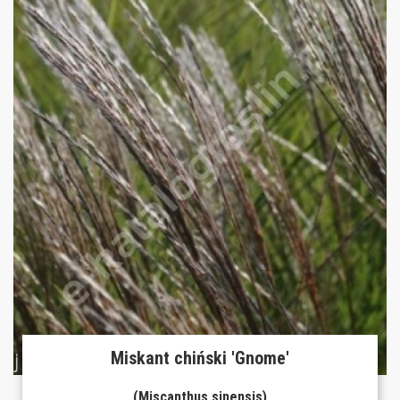
Miskant chiński 'Gnome'
(Miscanthus sinensis)