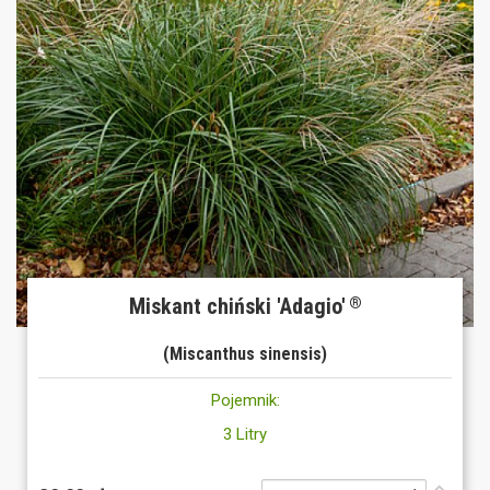
Miskant chiński 'Adagio'
®
(Miscanthus sinensis)
Pojemnik:
3 Litry