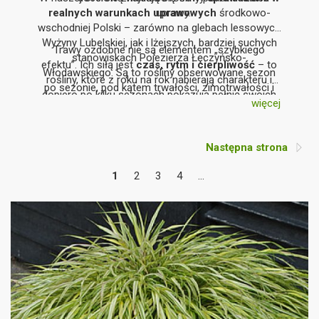
realnych warunkach uprawowych
uprawy.
środkowo-
wschodniej Polski – zarówno na glebach lessowych
Wyżyny Lubelskiej, jak i lżejszych, bardziej suchych
Trawy ozdobne nie są elementem „szybkiego
stanowiskach Pojezierza Łęczyńsko-
efektu”. Ich siłą jest
czas, rytm i cierpliwość
– to
Włodawskiego. Są to rośliny obserwowane sezon
rośliny, które z roku na rok nabierają charakteru i
po sezonie, pod kątem trwałości, zimotrwałości i
dopiero po kilku sezonach pokazują pełnię swoich
stabilności wzrostu.
więcej
możliwości.
Następna strona
1
2
3
4
...