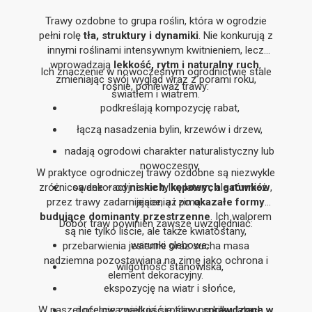
Trawy ozdobne to grupa roślin, która w ogrodzie
pełni rolę
tła, struktury i dynamiki
. Nie konkurują z
innymi roślinami intensywnym kwitnieniem, lecz
wprowadzają
lekkość, rytm i naturalny ruch
,
Ich znaczenie w nowoczesnym ogrodnictwie stale
zmieniając swój wygląd wraz z porami roku,
rośnie, ponieważ trawy:
światłem i wiatrem.
podkreślają kompozycję rabat,
łączą nasadzenia bylin, krzewów i drzew,
nadają ogrodowi charakter naturalistyczny lub
nowoczesny,
W praktyce ogrodniczej trawy ozdobne są niezwykle
zróżnicowane – od
są dekoracyjne nie tylko latem, ale również
niskich, kępowych gatunków
,
przez trawy zadarniające, aż po
jesienią i zimą.
okazałe formy
budujące dominanty przestrzenne
. Ich walorem
Dobór traw powinien zawsze uwzględniać:
są nie tylko liście, ale także kwiatostany,
warunki glebowe,
przebarwienia jesienne oraz sucha masa
nadziemna pozostawiana na zimę jako ochrona i
wilgotność stanowiska,
element dekoracyjny.
ekspozycję na wiatr i słońce,
W naszej ofercie znajdują się trawy
docelową wielkość rośliny po kilku latach
sprawdzone w