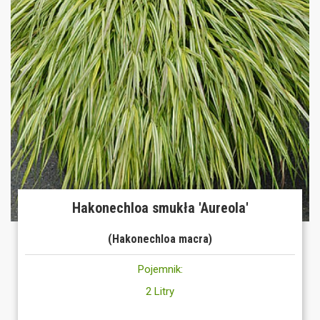
Hakonechloa smukła 'Aureola'
(Hakonechloa macra)
Pojemnik:
2 Litry