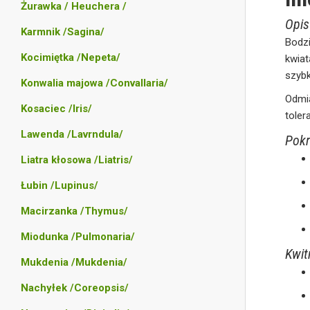
Żurawka / Heuchera /
Opis
Karmnik /Sagina/
Bodz
Kocimiętka /Nepeta/
kwia
szybk
Konwalia majowa /Convallaria/
Odmi
Kosaciec /Iris/
toler
Lawenda /Lavrndula/
Pokr
Liatra kłosowa /Liatris/
Łubin /Lupinus/
Macirzanka /Thymus/
Miodunka /Pulmonaria/
Kwit
Mukdenia /Mukdenia/
Nachyłek /Coreopsis/