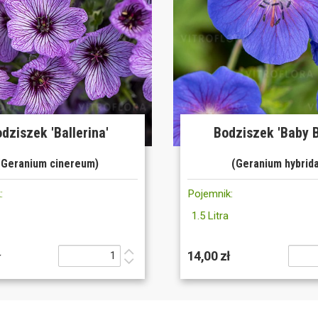
dziszek 'Ballerina'
Bodziszek 'Baby B
(Geranium cinereum)
(Geranium hybrid
:
Pojemnik:
1.5 Litra
ł
14,00 zł