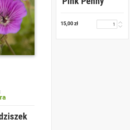
'Pink Penny'
15,00 zł
:
tra
odziszek