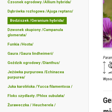
Czosnek ogrodowy /Allium hybrida/
Dąbrówka rozłogowa /Ajuga reptans/
Bodziszek /Geranium hybrida/
Dzwonek skupiony /Campanula
glomerata/
Funkia /Hosta/
Gaura /Gaura lindheimeri/
Param
Goździk ogrodowy /Dianthus/
Jeżówka purpurowa /Echinacea
purpurea/
Wyso
Juka karolińska /Yucca filamentosa /
Floks szydlasty /Phlox subulata/
Ge
Żuraweczka / Heucherela /
mi