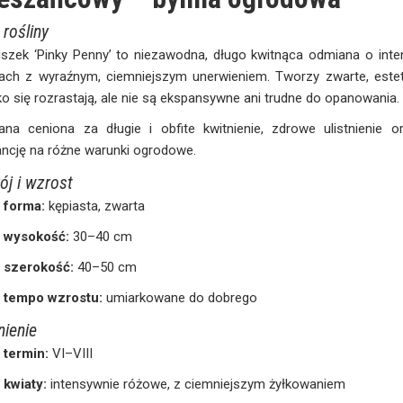
 rośliny
iszek ‘Pinky Penny’ to niezawodna, długo kwitnąca odmiana o int
tach z wyraźnym, ciemniejszym unerwieniem. Tworzy zwarte, estet
o się rozrastają, ale nie są ekspansywne ani trudne do opanowania.
ana ceniona za długie i obfite kwitnienie, zdrowe ulistnienie 
ancję na różne warunki ogrodowe.
ój i wzrost
forma:
kępiasta, zwarta
wysokość:
30–40 cm
szerokość:
40–50 cm
tempo wzrostu:
umiarkowane do dobrego
nienie
termin:
VI–VIII
kwiaty:
intensywnie różowe, z ciemniejszym żyłkowaniem