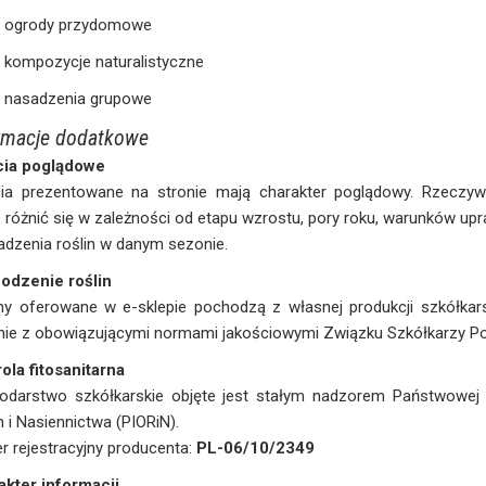
ogrody przydomowe
kompozycje naturalistyczne
nasadzenia grupowe
rmacje dodatkowe
cia poglądowe
cia prezentowane na stronie mają charakter poglądowy. Rzeczywi
różnić się w zależności od etapu wzrostu, pory roku, warunków u
dzenia roślin w danym sezonie.
odzenie roślin
ny oferowane w e-sklepie pochodzą z własnej produkcji szkółkars
ie z obowiązującymi normami jakościowymi Związku Szkółkarzy Po
ola fitosanitarna
odarstwo szkółkarskie objęte jest stałym nadzorem Państwowej 
n i Nasiennictwa (PIORiN).
 rejestracyjny producenta:
PL-06/10/2349
akter informacji