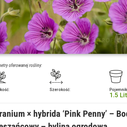
etry oferowanej rośliny:
kość:
Szerokość:
Pojemnik
1.5 Li
ranium × hybrida ‘Pink Penny’ – B
eszańcowy – bylina ogrodowa