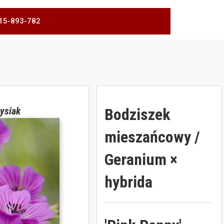
 515-893-782
Bodziszek
ysiak
mieszańcowy /
Geranium ×
hybrida