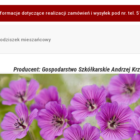
formacje dotyczące realizacji zamówień i wysyłek pod nr. tel.
odziszek mieszańcowy
Producent: Gospodarstwo Szkółkarskie Andrzej Krz