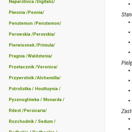
Naparstnica /Digitalis/
Piwonia /Peonia/
Stan
Penstemon /Penstemon/
Perowskia /Perovskia/
Pierwiosnek /Primula/
Pragnia /Waldstenia/
Piel
Przetacznik /Veronica/
Przywrotnik /Alchemilla/
Pstrolistka / Houttuynia /
Pysznogłówka / Monarda /
Zast
Rdest /Persicaria/
Rozchodnik / Sedum /