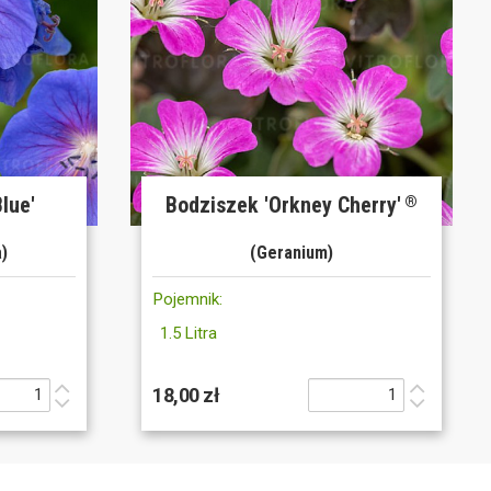
lue'
Bodziszek 'Orkney Cherry'
®
a)
(Geranium)
Pojemnik:
1.5 Litra
18,00 zł