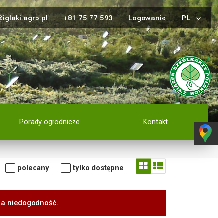
iglaki.agro.pl
+81 75 77 593
Logowanie
PL
Porady ogrodnicze
Kontakt
polecany
tylko dostępne
za niedogodność.