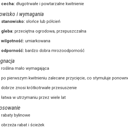
cecha:
długotrwałe i powtarzalne kwitnienie
owisko i wymagania
stanowisko:
słońce lub półcień
gleba:
przeciętna ogrodowa, przepuszczalna
wilgotność:
umiarkowana
odporność:
bardzo dobra mrozoodporność
ęgnacja
roślina mało wymagająca
po pierwszym kwitnieniu zalecane przycięcie, co stymuluje ponowne
dobrze znosi krótkotrwałe przesuszenie
łatwa w utrzymaniu przez wiele lat
osowanie
rabaty bylinowe
obrzeża rabat i ścieżek