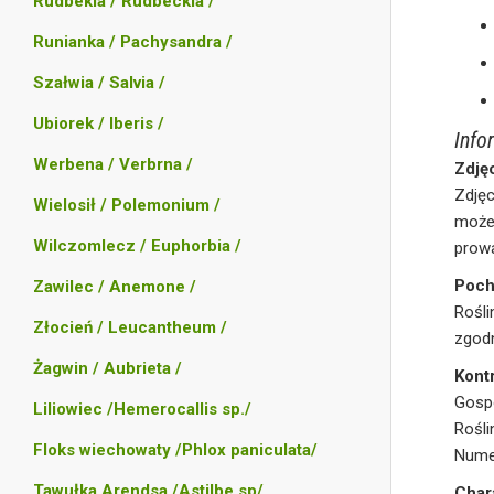
Rudbekia / Rudbeckia /
Runianka / Pachysandra /
Szałwia / Salvia /
Ubiorek / Iberis /
Info
Werbena / Verbrna /
Zdję
Zdję
Wielosił / Polemonium /
może 
Wilczomlecz / Euphorbia /
prowa
Poch
Zawilec / Anemone /
Rośli
Złocień / Leucantheum /
zgodn
Żagwin / Aubrieta /
Kontr
Gosp
Liliowiec /Hemerocallis sp./
Rośli
Floks wiechowaty /Phlox paniculata/
Numer
Tawułka Arendsa /Astilbe sp/
Char