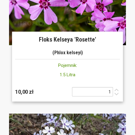
Floks Kelseya 'Rosette'
(Phlox kelseyi)
Pojemnik:
1.5 Litra
10,00 zł