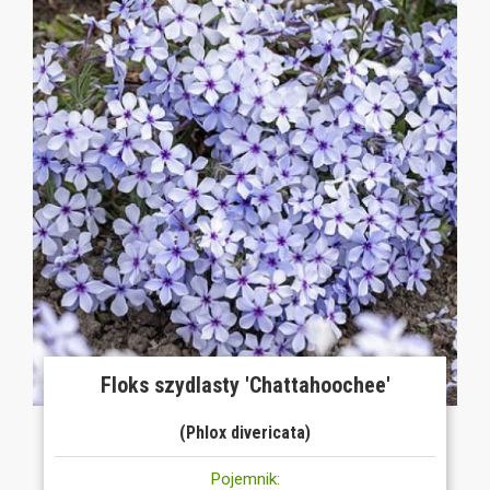
Floks szydlasty 'Chattahoochee'
(Phlox divericata)
Pojemnik: