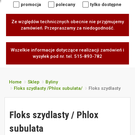
promocja
polecany
tylko dostępne
Ze względów technicznych obecnie nie przyjmujemy
zamówień. Przepraszamy za niedogodność.
Wszelkie informacje dotyczące realizacji zamówień i
wysyłek pod nr. tel. 515-893-782
Home
Sklep
Byliny
Floks szydlasty /Phlox subulata/
Floks szydlasty
Floks szydlasty / Phlox
subulata