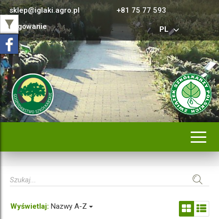
sklep@iglaki.agro.pl
+81 75 77 593
Logowanie
PL
Rozwi
nawig
Wyświetlaj:
Nazwy A-Z