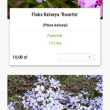
Floks Kelseya 'Rosette'
(Phlox kelseyi)
Pojemnik:
1.5 Litra
10,00 zł