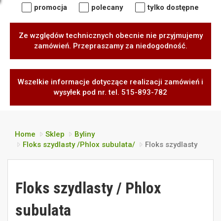
promocja
polecany
tylko dostępne
Ze względów technicznych obecnie nie przyjmujemy
zamówień. Przepraszamy za niedogodność.
Wszelkie informacje dotyczące realizacji zamówień i
wysyłek pod nr. tel. 515-893-782
Home
Sklep
Byliny
Floks szydlasty /Phlox subulata/
Floks szydlasty
Floks szydlasty / Phlox
subulata