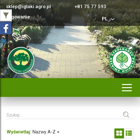
sklep@iglaki.agro.pl
+81 75 77 593
Logowanie
PL
Rozwi
nawig
Wyświetlaj:
Nazwy A-Z