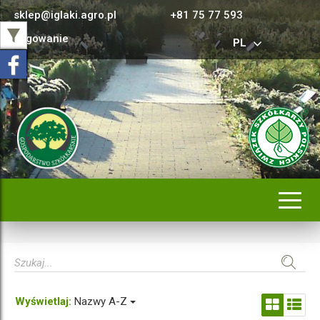
sklep@iglaki.agro.pl
+81 75 77 593
Logowanie
PL
Rozwi
nawig
Wyświetlaj:
Nazwy A-Z