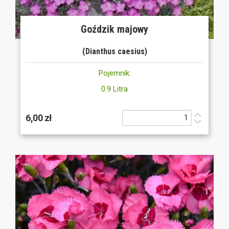
Goździk majowy
(Dianthus caesius)
Pojemnik:
0.9 Litra
6,00 zł