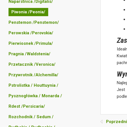
Naparstnica /Digitalis/
Piwonia /Peonia/
Penstemon /Penstemon/
Perowskia /Perovskia/
Zas
Pierwiosnek /Primula/
Idea
Pragnia /Waldstenia/
Kwiat
pach
Przetacznik /Veronica/
Wym
Przywrotnik /Alchemilla/
Najle
Pstrolistka / Houttuynia /
Jest
Pysznogłówka / Monarda /
podle
Rdest /Persicaria/
Rozchodnik / Sedum /
Poprzedni