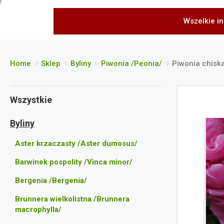
Wszelkie in
Home
Sklep
Byliny
Piwonia /Peonia/
Piwonia chisk
Wszystkie
Byliny
Aster krzaczasty /Aster dumosus/
Barwinek pospolity /Vinca minor/
Bergenia /Bergenia/
Brunnera wielkolistna /Brunnera
macrophylla/