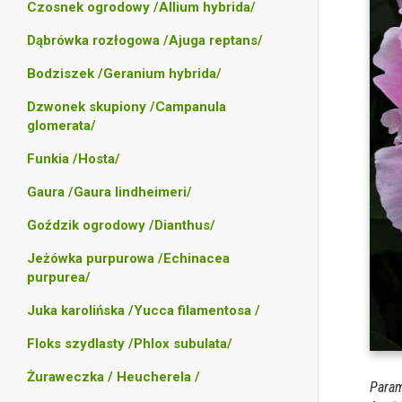
Czosnek ogrodowy /Allium hybrida/
Dąbrówka rozłogowa /Ajuga reptans/
Bodziszek /Geranium hybrida/
Dzwonek skupiony /Campanula
glomerata/
Funkia /Hosta/
Gaura /Gaura lindheimeri/
Goździk ogrodowy /Dianthus/
Jeżówka purpurowa /Echinacea
purpurea/
Juka karolińska /Yucca filamentosa /
Floks szydlasty /Phlox subulata/
Żuraweczka / Heucherela /
Param