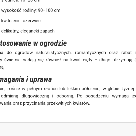
średnica: 16–20 cm
wysokość rośliny: 90–100 cm
kwitnienie: czerwiec
delikatny, elegancki zapach
tosowanie w ogrodzie
lna do ogrodów naturalistycznych, romantycznych oraz rabat r
y świetnie nadają się również na kwiat cięty – długo utrzymują 
ną.
agania i uprawa
piej rośnie w pełnym słońcu lub lekkim półcieniu, w glebie żyznej 
 odmianą długowieczną i odporną. Po posadzeniu wymaga jed
wania oraz przycinania przekwitłych kwiatów.