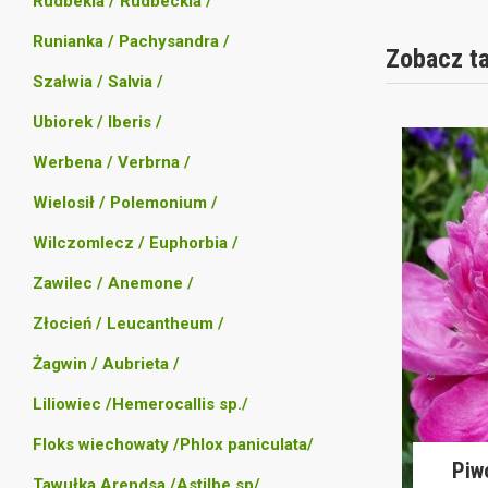
Rudbekia / Rudbeckia /
Runianka / Pachysandra /
Zobacz t
Szałwia / Salvia /
Ubiorek / Iberis /
Werbena / Verbrna /
Wielosił / Polemonium /
Wilczomlecz / Euphorbia /
Zawilec / Anemone /
Złocień / Leucantheum /
Żagwin / Aubrieta /
Liliowiec /Hemerocallis sp./
Floks wiechowaty /Phlox paniculata/
Piw
Tawułka Arendsa /Astilbe sp/