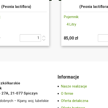
(Peonia lactiflora)
(Peonia lactiflora
:
Pojemnik:
4 Litry
ł
85,00 zł
Informacje
zkółkarskie
Nasze realizacje
k
e 27A, 21-077 Spiczyn
O firmie
dobnych – Kijany, woj. lubelskie
Oferta detaliczna