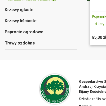
Krzewy iglaste
Pojemnik
Krzewy liściaste
4 Litry
Paprocie ogrodowe
85,00 z
Trawy ozdobne
Gospodarstwo S
Andrzej Krzysia
Kijany Kościeln
Szkółka roślin oz