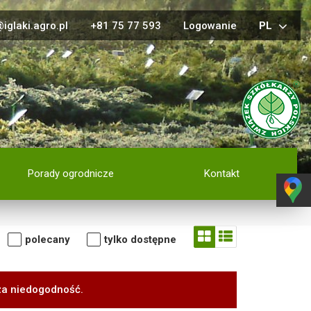
iglaki.agro.pl
+81 75 77 593
Logowanie
PL
Porady ogrodnicze
Kontakt
polecany
tylko dostępne
za niedogodność.