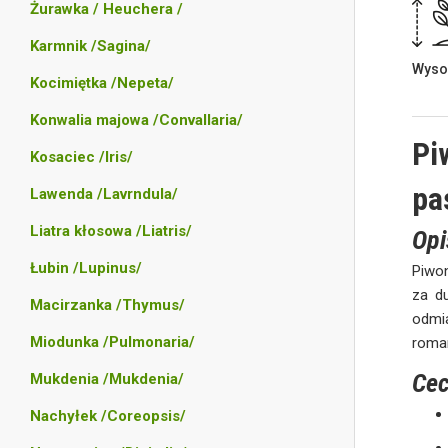
Żurawka / Heuchera /
Karmnik /Sagina/
Wyso
Kocimiętka /Nepeta/
Konwalia majowa /Convallaria/
Pi
Kosaciec /Iris/
pa
Lawenda /Lavrndula/
Liatra kłosowa /Liatris/
Opi
Łubin /Lupinus/
Piwo
za du
Macirzanka /Thymus/
odmi
Miodunka /Pulmonaria/
roman
Cec
Mukdenia /Mukdenia/
Nachyłek /Coreopsis/