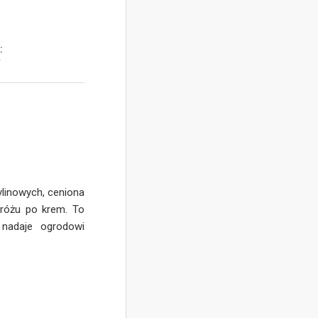
:
y
ylinowych, ceniona
 różu po krem. To
 nadaje ogrodowi