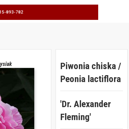
 515-893-782
Piwonia chiska /
ysiak
Peonia lactiflora
'Dr. Alexander
Fleming'