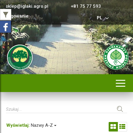
sklep@iglaki.agro.pl
+81 75 77 593
Logowanie
PL
Rozwi
nawig
Wyświetlaj:
Nazwy A-Z