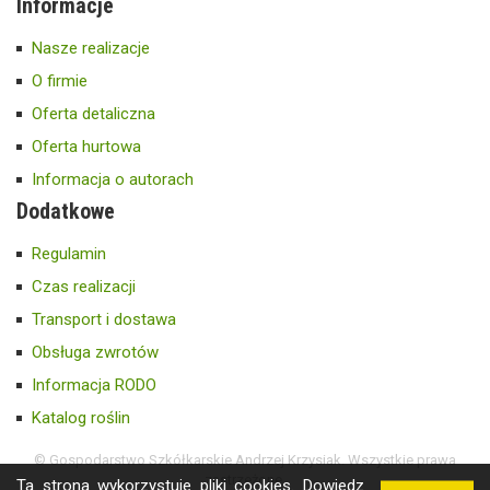
Informacje
Nasze realizacje
O firmie
Oferta detaliczna
Oferta hurtowa
Informacja o autorach
Dodatkowe
Regulamin
Czas realizacji
Transport i dostawa
Obsługa zwrotów
Informacja RODO
Katalog roślin
© Gospodarstwo Szkółkarskie Andrzej Krzysiak. Wszystkie prawa
zastrzeżone.
Ta strona wykorzystuje pliki cookies.
Dowiedz