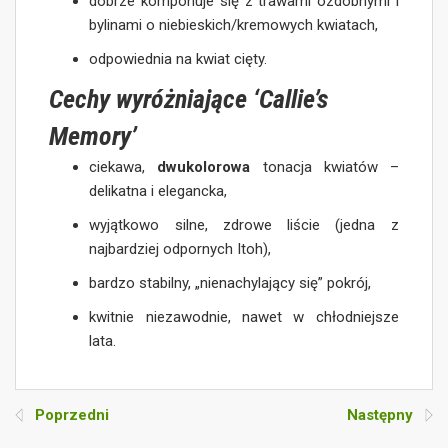
dobrze komponuje się z trawami ozdobnymi i
bylinami o niebieskich/kremowych kwiatach,
odpowiednia na kwiat cięty.
Cechy wyróżniające ‘Callie’s
Memory’
ciekawa,
dwukolorowa
tonacja kwiatów –
delikatna i elegancka,
wyjątkowo silne, zdrowe liście (jedna z
najbardziej odpornych Itoh),
bardzo stabilny, „nienachylający się” pokrój,
kwitnie niezawodnie, nawet w chłodniejsze
lata.
Poprzedni
Następny