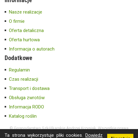
Nasze realizacje
O firmie
Oferta detaliczna
Oferta hurtowa
Informacja o autorach
Dodatkowe
Regulamin
Czas realizacji
Transport i dostawa
Obsługa zwrotów
Informacja RODO
Katalog roślin
© Gospodarstwo Szkółkarskie Andrzej Krzysiak. Wszystkie prawa
zastrzeżone.
Ta strona wykorzystuje pliki cookies.
Dowiedz