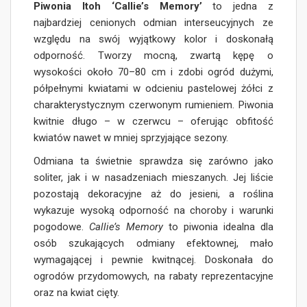
Piwonia Itoh ‘Callie’s Memory’
to jedna z
najbardziej cenionych odmian interseucyjnych ze
względu na swój wyjątkowy kolor i doskonałą
odporność. Tworzy mocną, zwartą kępę o
wysokości około 70–80 cm i zdobi ogród dużymi,
półpełnymi kwiatami w odcieniu pastelowej żółci z
charakterystycznym czerwonym rumieniem. Piwonia
kwitnie długo – w czerwcu – oferując obfitość
kwiatów nawet w mniej sprzyjające sezony.
Odmiana ta świetnie sprawdza się zarówno jako
soliter, jak i w nasadzeniach mieszanych. Jej liście
pozostają dekoracyjne aż do jesieni, a roślina
wykazuje wysoką odporność na choroby i warunki
pogodowe.
Callie’s Memory
to piwonia idealna dla
osób szukających odmiany efektownej, mało
wymagającej i pewnie kwitnącej. Doskonała do
ogrodów przydomowych, na rabaty reprezentacyjne
oraz na kwiat cięty.