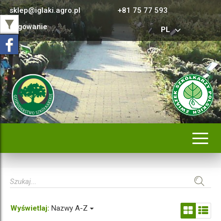
sklep@iglaki.agro.pl
+81 75 77 593
Logowanie
PL
Rozwi
nawig
Wyświetlaj:
Nazwy A-Z