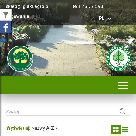
sklep@iglaki.agro.pl
+81 75 77 593
Logowanie
PL
Rozwi
nawig
Wyświetlaj:
Nazwy A-Z