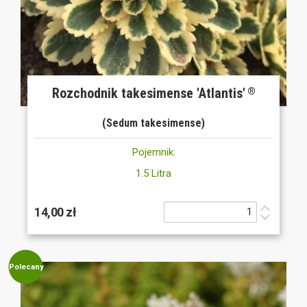
Rozchodnik takesimense 'Atlantis'
®
(Sedum takesimense)
Pojemnik:
1.5 Litra
14,00 zł
Polecany