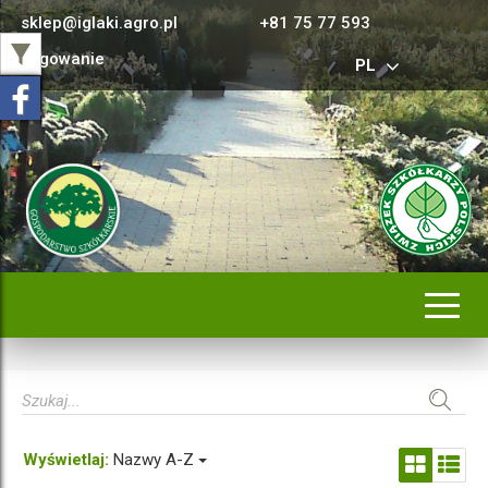
sklep@iglaki.agro.pl
+81 75 77 593
Logowanie
PL
Rozwi
nawig
Wyświetlaj:
Nazwy A-Z