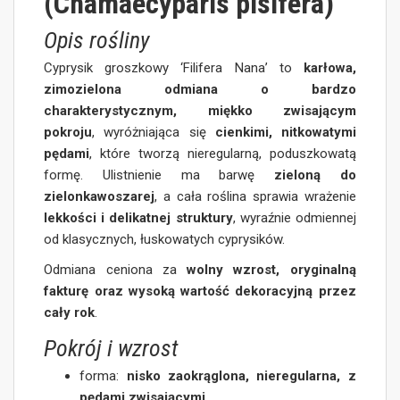
(Chamaecyparis pisifera)
Opis rośliny
Cyprysik groszkowy ‘Filifera Nana’ to
karłowa,
zimozielona odmiana o bardzo
charakterystycznym, miękko zwisającym
pokroju
, wyróżniająca się
cienkimi, nitkowatymi
pędami
, które tworzą nieregularną, poduszkowatą
formę. Ulistnienie ma barwę
zieloną do
zielonkawoszarej
, a cała roślina sprawia wrażenie
lekkości i delikatnej struktury
, wyraźnie odmiennej
od klasycznych, łuskowatych cyprysików.
Odmiana ceniona za
wolny wzrost, oryginalną
fakturę oraz wysoką wartość dekoracyjną przez
cały rok
.
Pokrój i wzrost
forma:
nisko zaokrąglona, nieregularna, z
pędami zwisającymi