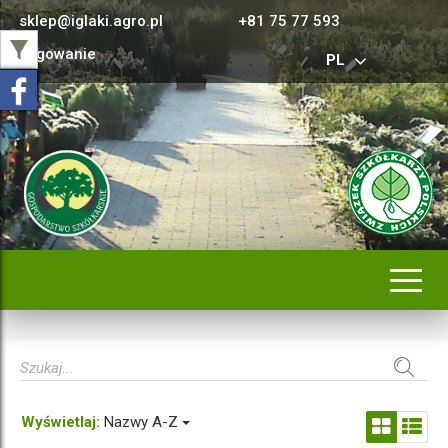
sklep@iglaki.agro.pl
+81 75 77 593
Logowanie
PL
Rozwi
nawig
Wyświetlaj:
Nazwy A-Z