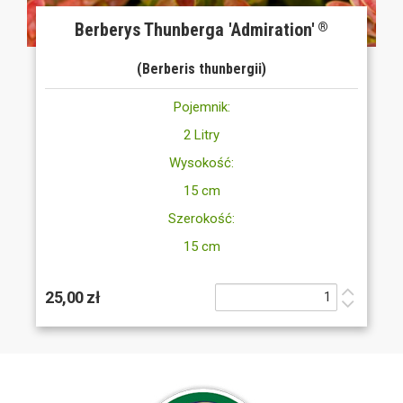
Berberys Thunberga 'Admiration'
®
(Berberis thunbergii)
Pojemnik:
2 Litry
Wysokość:
15 cm
Szerokość:
15 cm
25,00 zł