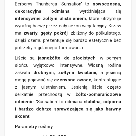
Berberys Thunberga ‘Sunsation’ to
nowoczesna,
dekoracyjna odmiana
wyróżniająca się
intensywnie żółtym ulistnieniem
, które utrzymuje
wyraźną barwę przez cały sezon wegetacyjny. Krzew
ma
zwarty, gęsty pokrój
, zbliżony do półkulistego,
dzięki czemu prezentuje się bardzo estetycznie bez
potrzeby regularnego formowania.
Liście są
jasnożółte do złocistych
, w pełnym
słońcu wyjątkowo intensywne. Wiosną roślina
zakwita
drobnymi, żółtymi kwiatami
, a jesienią
mogą pojawiać się
czerwone owoce
, kontrastujące
z jasnym ulistnieniem. Jesienią liście często
delikatnie przechodzą w
żółto-pomarańczowe
odcienie
. ‘Sunsation’ to odmiana
stabilna, odporna
i bardzo dobrze sprawdzająca się jako barwny
akcent
.
Parametry rośliny