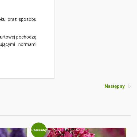
roku oraz sposobu
 hurtowej pochodzą
zującymi normami
Następny
Polecany