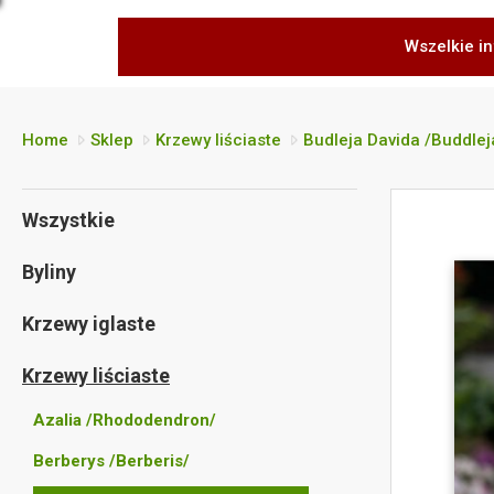
Wszelkie in
Home
Sklep
Krzewy liściaste
Budleja Davida /Buddleja
Wszystkie
Byliny
Krzewy iglaste
Krzewy liściaste
Azalia /Rhododendron/
Berberys /Berberis/