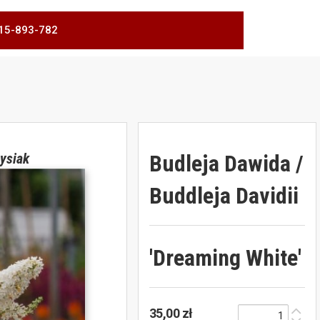
 515-893-782
Budleja Dawida /
ysiak
Buddleja Davidii
'Dreaming White'
35,00 zł