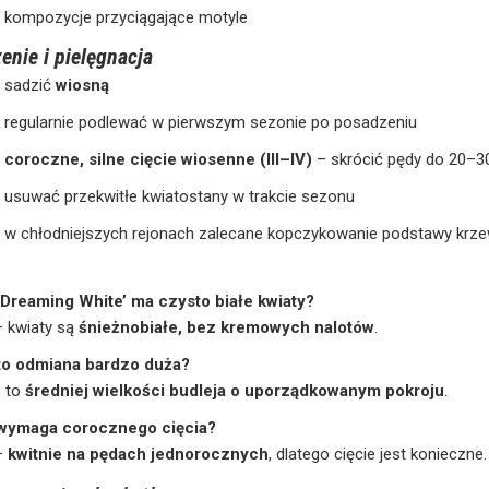
kompozycje przyciągające motyle
enie i pielęgnacja
sadzić
wiosną
regularnie podlewać w pierwszym sezonie po posadzeniu
coroczne, silne cięcie wiosenne (III–IV)
– skrócić pędy do 20–3
usuwać przekwitłe kwiatostany w trakcie sezonu
w chłodniejszych rejonach zalecane kopczykowanie podstawy krz
‘Dreaming White’ ma czysto białe kwiaty?
— kwiaty są
śnieżnobiałe, bez kremowych nalotów
.
to odmiana bardzo duża?
— to
średniej wielkości budleja o uporządkowanym pokroju
.
wymaga corocznego cięcia?
—
kwitnie na pędach jednorocznych
, dlatego cięcie jest konieczne.