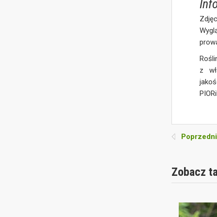
Inf
Zdjęc
Wygl
prow
Rośli
z wł
jakoś
PIOR
Poprzedni
Zobacz t