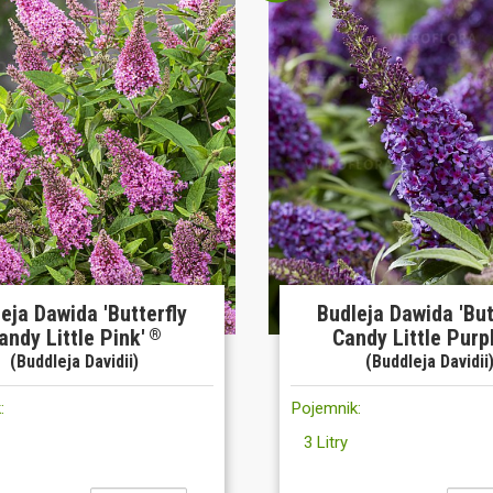
eja Dawida 'Butterfly
Budleja Dawida 'But
andy Little Pink'
Candy Little Purp
®
(Buddleja Davidii)
(Buddleja Davidii
:
Pojemnik:
3 Litry