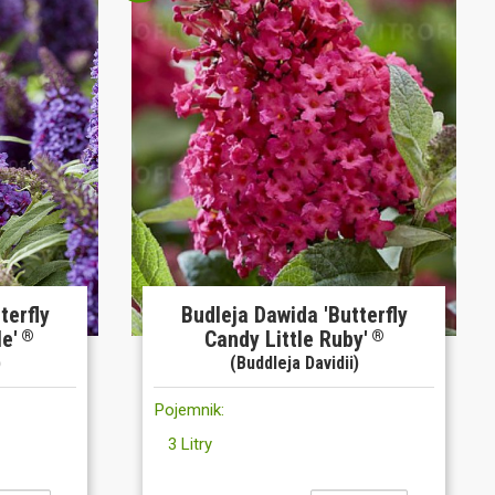
terfly
Budleja Dawida 'Butterfly
le'
Candy Little Ruby'
®
®
)
(Buddleja Davidii)
Pojemnik:
3 Litry