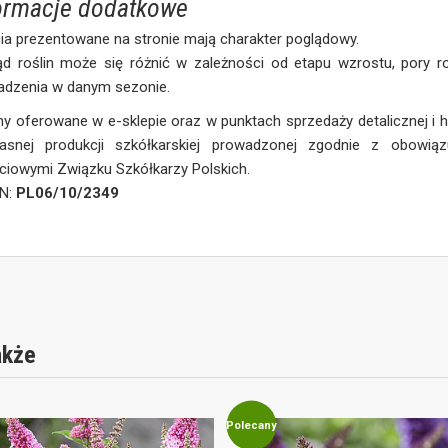
ormacje dodatkowe
ia prezentowane na stronie mają charakter poglądowy.
ąd roślin może się różnić w zależności od etapu wzrostu, pory 
adzenia w danym sezonie.
ny oferowane w e-sklepie oraz w punktach sprzedaży detalicznej i
asnej produkcji szkółkarskiej prowadzonej zgodnie z obowią
ciowymi Związku Szkółkarzy Polskich.
iN:
PL06/10/2349
akże
Polecany