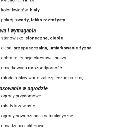
kwitnienie:
VII–IX
kolor kwiatów:
biały
pokrój:
zwarty, lekko rozłożysty
wa i wymagania
stanowisko:
słoneczne, ciepłe
gleba:
przepuszczalna, umiarkowanie żyzna
dobra tolerancja okresowej suszy
umiarkowana mrozoodporność
młode rośliny warto zabezpieczać na zimę
osowanie w ogrodzie
ogrody przydomowe
rabaty krzewiaste
ogrody nowoczesne i naturalistyczne
nasadzenia soliterowe