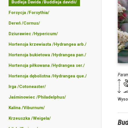
Budleja Davida /Buddleja davidii/
Forsycja /Forsythia/
Dereń /Cornus/
Dziurawiec /Hypericum/
Hortensja krzewiasta /Hydrangea arb./
Hortensja bukietowa /Hydrangea pan./
Hortensja piłkowana /Hydrangea ser./
Param
Hortensja dębolistna /Hydrangea que./
Irga /Cotoneaster/
Jaśminowiec /Philadelphus/
Wyso
Kalina /Viburnum/
Krzeuszka /Weigela/
Bud