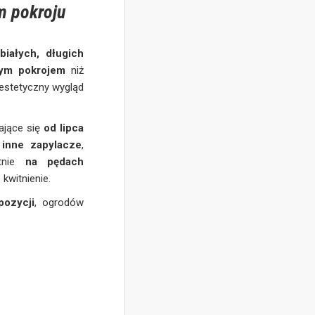
m pokroju
białych, długich
nym pokrojem
niż
 estetyczny wygląd
iające się
od lipca
 inne zapylacze
,
itnie
na pędach
kwitnienie.
pozycji
, ogrodów