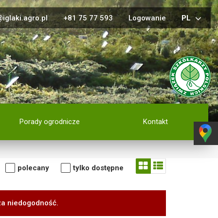
iglaki.agro.pl
+81 75 77 593
Logowanie
PL
Porady ogrodnicze
Kontakt
polecany
tylko dostępne
za niedogodność.