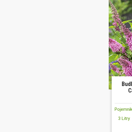
Budl
C
Pojemnik
3 Litry