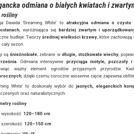
gancka odmiana o białych kwiatach i zwarty
 rośliny
eja Dawida ‘Dreaming White’ to
atrakcyjna odmiana o czysto 
tostanach
, wyróżniająca się
bardziej zwartym i uporządkowa
czne budleje. Tworzy
średniej wielkości krzewy
, które zachowują
 cały sezon.
ty są
śnieżnobiałe
, zebrane w
długie, stożkowate wiechy
, pojaw
rześnia
. Odmiana intensywnie
przyciąga motyle, pszczoły i
owiąc ważny element ogrodów przyjaznych przyrodzie. Kw
orocznych
, dzięki czemu coroczne wiosenne cięcie zapewnia obfite 
aming White’ to doskonały wybór do
jasnych, eleganckich kom
zesnych oraz naturalistycznych.
metry rośliny
wysokość:
120–180 cm
szerokość:
120–150 cm