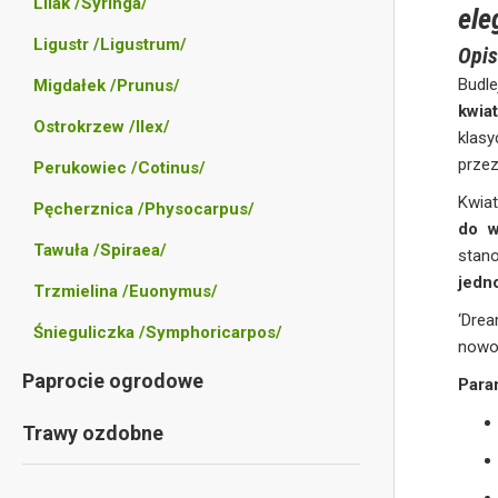
Lilak /Syringa/
ele
Ligustr /Ligustrum/
Opis
Budl
Migdałek /Prunus/
kwia
Ostrokrzew /Ilex/
klasy
przez
Perukowiec /Cotinus/
Kwia
Pęcherznica /Physocarpus/
do w
Tawuła /Spiraea/
stan
jedn
Trzmielina /Euonymus/
‘Dre
Śnieguliczka /Symphoricarpos/
nowoc
Paprocie ogrodowe
Para
Trawy ozdobne