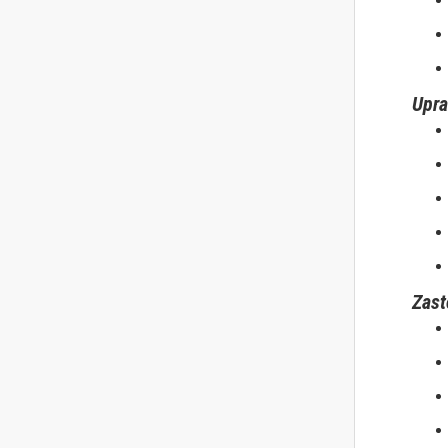
Upra
Zast