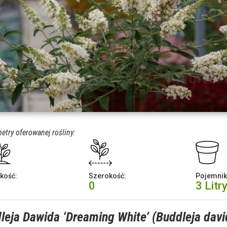
etry oferowanej rośliny:
kość:
Szerokość:
Pojemnik
0
3 Litr
leja Dawida ‘Dreaming White’ (Buddleja david