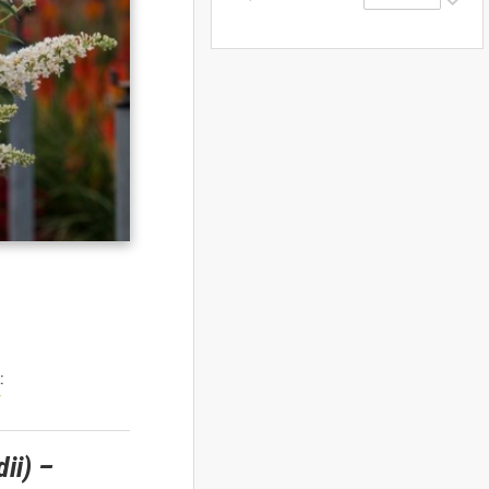
:
y
ii) –