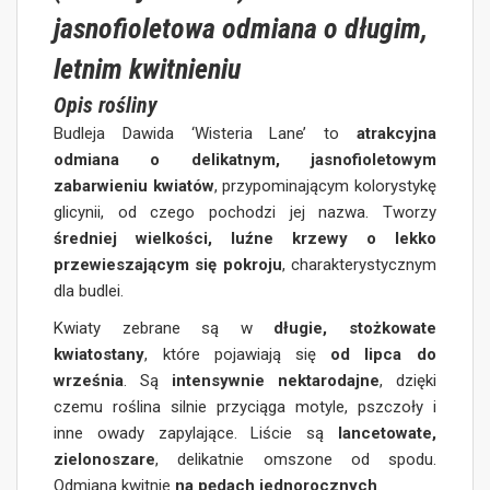
jasnofioletowa odmiana o długim,
letnim kwitnieniu
Opis rośliny
Budleja Dawida ‘Wisteria Lane’ to
atrakcyjna
odmiana o delikatnym, jasnofioletowym
zabarwieniu kwiatów
, przypominającym kolorystykę
glicynii, od czego pochodzi jej nazwa. Tworzy
średniej wielkości, luźne krzewy o lekko
przewieszającym się pokroju
, charakterystycznym
dla budlei.
Kwiaty zebrane są w
długie, stożkowate
kwiatostany
, które pojawiają się
od lipca do
września
. Są
intensywnie nektarodajne
, dzięki
czemu roślina silnie przyciąga motyle, pszczoły i
inne owady zapylające. Liście są
lancetowate,
zielonoszare
, delikatnie omszone od spodu.
Odmiana kwitnie
na pędach jednorocznych
.