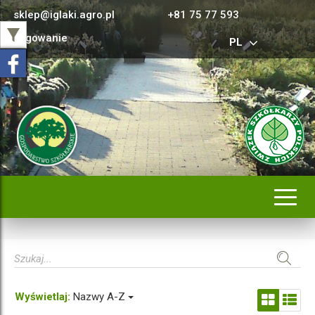
sklep@iglaki.agro.pl
+81 75 77 593
Logowanie
PL
Rozwi
nawig
Wyświetlaj:
Nazwy A-Z