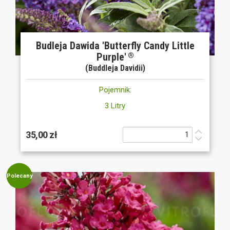
Budleja Dawida 'Butterfly Candy Little
Purple'
®
(Buddleja Davidii)
Pojemnik:
3 Litry
35,00 zł
Polecany