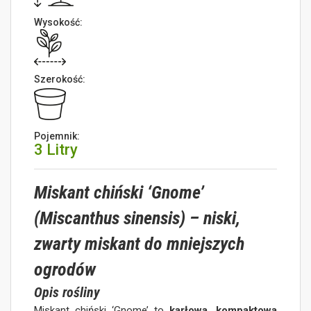
Wysokość:
Szerokość:
Pojemnik:
3 Litry
Miskant chiński ‘Gnome’
(Miscanthus sinensis) – niski,
zwarty miskant do mniejszych
ogrodów
Opis rośliny
Miskant chiński ‘Gnome’ to
karłowa, kompaktowa