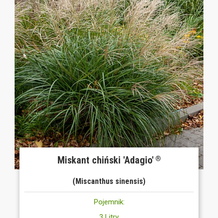
Miskant chiński 'Adagio'
®
(Miscanthus sinensis)
Pojemnik:
3 Litry