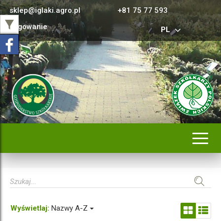
sklep@iglaki.agro.pl
+81 75 77 593
Logowanie
PL
Rozwi
nawig
Wyświetlaj:
Nazwy A-Z