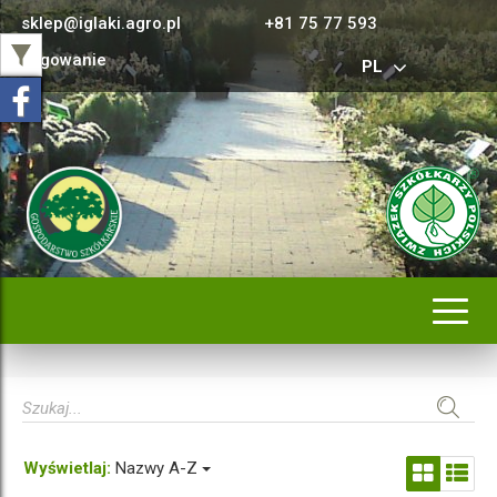
sklep@iglaki.agro.pl
+81 75 77 593
Logowanie
PL
Rozwi
nawig
Wyświetlaj:
Nazwy A-Z