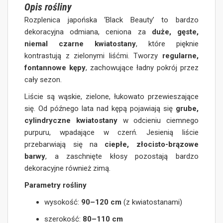
Opis rośliny
Rozplenica japońska ‘Black Beauty’ to bardzo
dekoracyjna odmiana, ceniona za
duże, gęste,
niemal czarne kwiatostany
, które pięknie
kontrastują z zielonymi liśćmi. Tworzy
regularne,
fontannowe kępy
, zachowujące ładny pokrój przez
cały sezon.
Liście są wąskie, zielone, łukowato przewieszające
się. Od późnego lata nad kępą pojawiają się
grube,
cylindryczne kwiatostany
w odcieniu ciemnego
purpuru, wpadające w czerń. Jesienią liście
przebarwiają się na
ciepłe, złocisto-brązowe
barwy
, a zaschnięte kłosy pozostają bardzo
dekoracyjne również zimą.
Parametry rośliny
wysokość:
90–120 cm
(z kwiatostanami)
szerokość:
80–110 cm