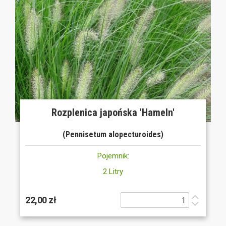
Rozplenica japońska 'Hameln'
(Pennisetum alopecturoides)
Pojemnik:
2 Litry
22,00 zł