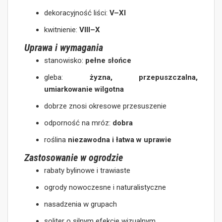
dekoracyjność liści:
V–XI
kwitnienie:
VIII–X
Uprawa i wymagania
stanowisko:
pełne słońce
gleba:
żyzna, przepuszczalna,
umiarkowanie wilgotna
dobrze znosi okresowe przesuszenie
odporność na mróz:
dobra
roślina
niezawodna i łatwa w uprawie
Zastosowanie w ogrodzie
rabaty bylinowe i trawiaste
ogrody nowoczesne i naturalistyczne
nasadzenia w grupach
soliter o silnym efekcie wizualnym