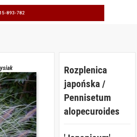
 515-893-782
Rozplenica
ysiak
japońska /
Pennisetum
alopecuroides