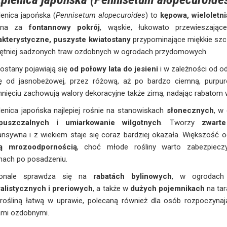
enica japońska (
Pennisetum alopecuroides
) to
kępowa, wieloletn
iona za
fontannowy pokrój
, wąskie, łukowato przewieszające
akterystyczne, puszyste kwiatostany
przypominające miękkie szcz
hętniej sadzonych traw ozdobnych w ogrodach przydomowych.
ostany pojawiają się
od połowy lata do jesieni
i w zależności od 
ę od jasnobeżowej, przez różową, aż po bardzo ciemną, purpu
nięciu zachowują walory dekoracyjne także zimą, nadając rabatom w
enica japońska najlepiej rośnie na stanowiskach
słonecznych
, w
puszczalnych i umiarkowanie wilgotnych
. Tworzy
zwart
nsywna i z wiekiem staje się coraz bardziej okazała. Większość 
ą mrozoodpornością
, choć młode rośliny warto zabezpiecz
nach po posadzeniu.
onale sprawdza się na
rabatách bylinowych
, w ogrodac
ralistycznych i preriowych
, a także w
dużych pojemnikach
na tar
 rośliną łatwą w uprawie, polecaną również dla osób rozpoczyna
ami ozdobnymi.