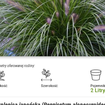
etry oferowanej rośliny:
kość:
Szerokość:
Pojemnik
2 Litr
plenica japońska (Pennisetum alopecuroide