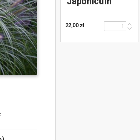
'Japonicum'
22,00 zł
:
y
s)