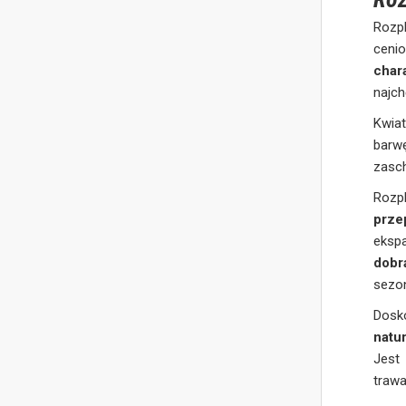
Rozpl
cen
char
najc
Kwiat
barw
zasch
Rozpl
prze
ekspa
dobr
sezo
Dosk
natu
Jest
traw