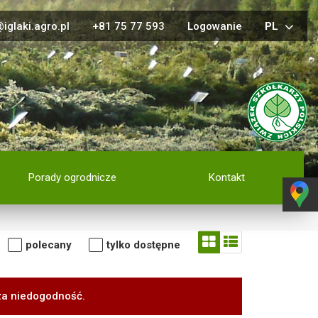
iglaki.agro.pl
+81 75 77 593
Logowanie
PL
Porady ogrodnicze
Kontakt
polecany
tylko dostępne
za niedogodność.