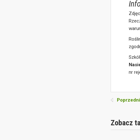
Inf
Zdjęc
Rzec
waru
Rośl
zgod
Szkó
Nasi
nr re
Poprzedni
Zobacz t