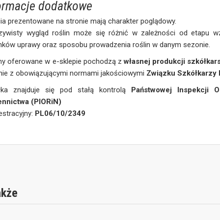
ormacje dodatkowe
ia prezentowane na stronie mają charakter poglądowy.
zywisty wygląd roślin może się różnić w zależności od etapu wz
nków uprawy oraz sposobu prowadzenia roślin w danym sezonie.
iny oferowane w e-sklepie pochodzą z
własnej produkcji szkółkars
nie z obowiązującymi normami jakościowymi
Związku Szkółkarzy 
łka znajduje się pod stałą kontrolą
Państwowej Inspekcji O
ennictwa (PIORiN)
jestracyjny:
PL06/10/2349
akże