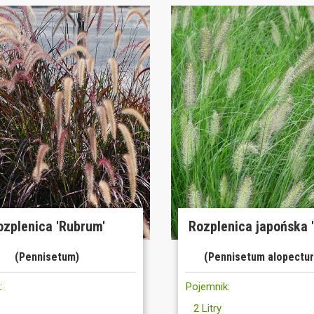
ozplenica 'Rubrum'
Rozplenica japońska 
(Pennisetum)
(Pennisetum alopectur
:
Pojemnik:
2 Litry