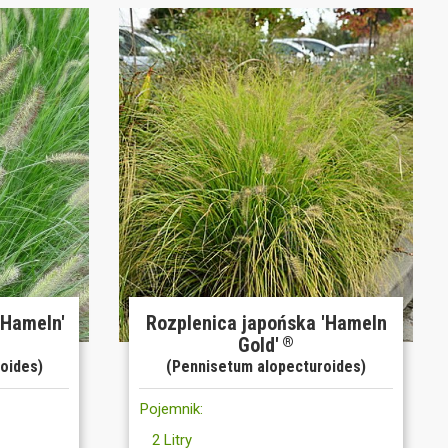
'Hameln'
Rozplenica japońska 'Hameln
Gold'
®
oides)
(Pennisetum alopecturoides)
Pojemnik:
2 Litry