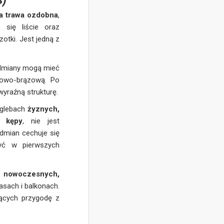
ia trawa ozdobna
,
 się liście oraz
otki. Jest jedną z
odmiany mogą mieć
rowo-brązową. Po
yraźną strukturę.
 glebach
żyznych,
e kępy
, nie jest
odmian cechuje się
yć w pierwszych
h
nowoczesnych,
asach i balkonach.
jących przygodę z