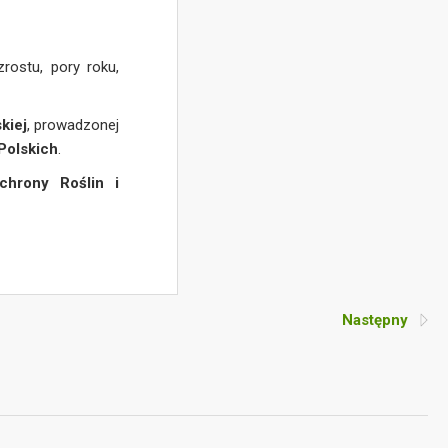
rostu, pory roku,
kiej
, prowadzonej
Polskich
.
chrony Roślin i
Następny