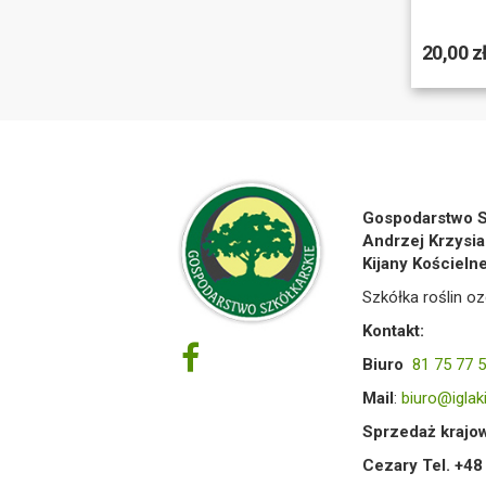
20,00 z
Gospodarstwo S
Andrzej Krzysia
Kijany Kościeln
Szkółka roślin oz
Kontakt:
Biuro
81 75 77 
Mail
:
biuro@iglaki
Sprzedaż krajow
Cezary Tel. +4