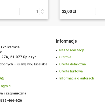
ł
22,00 zł
Informacje
zkółkarskie
Nasze realizacje
k
e 27A, 21-077 Spiczyn
O firmie
dobnych – Kijany, woj. lubelskie
Oferta detaliczna
Oferta hurtowa
Informacja o autorach
593
.agro.pl
a i zagraniczna
8 536-466-626