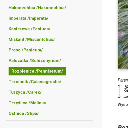
Hakonechloa /Hakonechloa/
Imperata /Imperata/
Kostrzewa /Festuca/
Miskant /Miscantchus/
Proso /Panicum/
Palczatka /Schizchyrium/
Rozplenica /Pennisetum/
Param
Trzcinnik /Calamagrostis/
Turzyca /Carex/
Trzęślica /Molinia/
Wyso
Ostnica /Stipa/
Roz