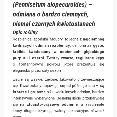
(Pennisetum alopecuroides) –
odmiana o bardzo ciemnych,
niemal czarnych kwiatostanach
Opis rośliny
Rozplenica japońska ‘Moudry’ to jedna z
najciemniej
kwitnących odmian rozplenicy
, ceniona za
gęste,
krótkie kwiatostany w odcieniach głębokiego
purpuru i czerni
. Tworzy
zwarte, regularne kępy
o fontannowym pokroju, które prezentują się
elegancko przez cały sezon.
Liście są wąskie, zielone, łukowato przewieszające
się. Kwiatostany pojawiają się od późnego lata – są
krótsze i grubsze
niż u wielu innych odmian, bardzo
intensywnie wybarwione. Jesienią liście przebarwiają
się na
złocisto-brązowe odcienie
, a zaschnięte
kłosy długo utrzymują walory dekoracyjne, również