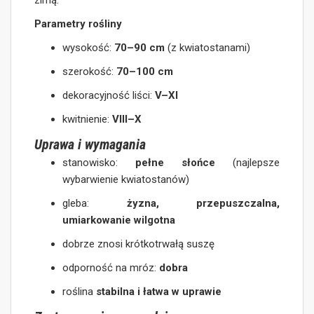
zimą.
Parametry rośliny
wysokość:
70–90 cm
(z kwiatostanami)
szerokość:
70–100 cm
dekoracyjność liści:
V–XI
kwitnienie:
VIII–X
Uprawa i wymagania
stanowisko:
pełne słońce
(najlepsze
wybarwienie kwiatostanów)
gleba:
żyzna, przepuszczalna,
umiarkowanie wilgotna
dobrze znosi krótkotrwałą suszę
odporność na mróz:
dobra
roślina
stabilna i łatwa w uprawie