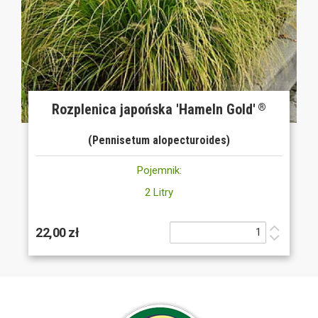
Rozplenica japońska 'Hameln Gold'
®
(Pennisetum alopecturoides)
Pojemnik:
2 Litry
22,00 zł