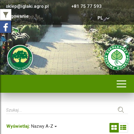
sklep@iglaki.agro.pl
+81 75 77 593
Logowanie
PL
Rozwi
nawig
Wyświetlaj:
Nazwy A-Z