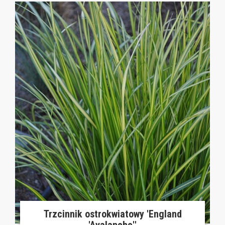
Trzcinnik ostrokwiatowy 'England
'Avalanche''