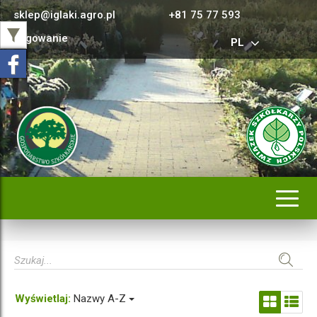
sklep@iglaki.agro.pl
+81 75 77 593
Logowanie
PL
Rozwi
nawig
Wyświetlaj:
Nazwy A-Z