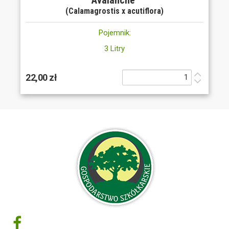
(Calamagrostis x acutiflora)
Pojemnik:
3 Litry
22,00 zł