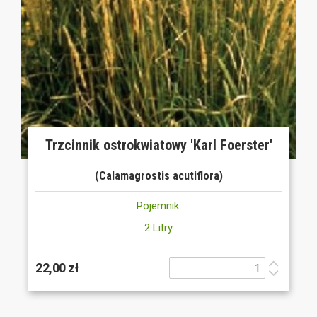
Trzcinnik ostrokwiatowy 'Karl Foerster'
(Calamagrostis acutiflora)
Pojemnik:
2 Litry
22,00 zł