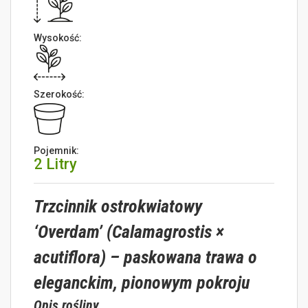
Wysokość:
Szerokość:
Pojemnik:
2 Litry
Trzcinnik ostrokwiatowy
‘Overdam’ (Calamagrostis ×
acutiflora) – paskowana trawa o
eleganckim, pionowym pokroju
Opis rośliny