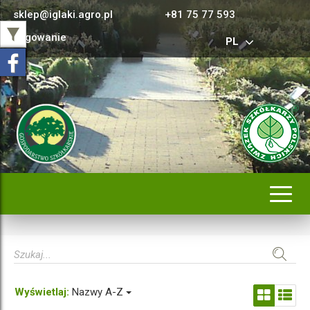
sklep@iglaki.agro.pl
+81 75 77 593
Logowanie
PL
Rozwi
nawig
Wyświetlaj:
Nazwy A-Z