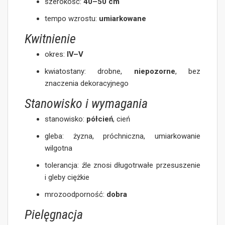
szerokość:
40–50 cm
tempo wzrostu:
umiarkowane
Kwitnienie
okres:
IV–V
kwiatostany: drobne,
niepozorne
, bez
znaczenia dekoracyjnego
Stanowisko i wymagania
stanowisko:
półcień
, cień
gleba: żyzna, próchniczna, umiarkowanie
wilgotna
tolerancja: źle znosi długotrwałe przesuszenie
i gleby ciężkie
mrozoodporność:
dobra
Pielęgnacja