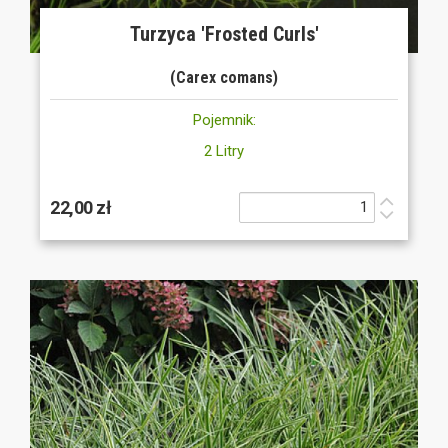
Turzyca 'Frosted Curls'
(Carex comans)
Pojemnik:
2 Litry
22,00 zł