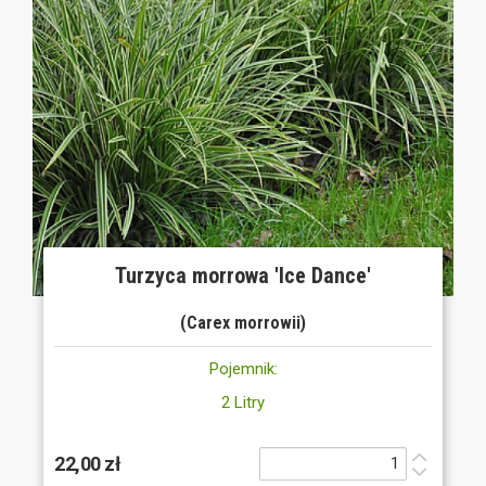
Turzyca morrowa 'Ice Dance'
(Carex morrowii)
Pojemnik:
2 Litry
22,00 zł