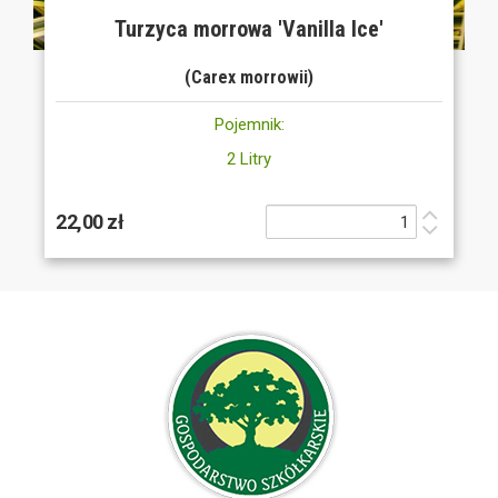
Turzyca morrowa 'Vanilla Ice'
(Carex morrowii)
Pojemnik:
2 Litry
22,00 zł