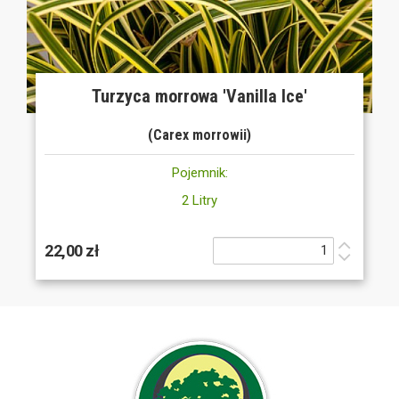
Turzyca morrowa 'Vanilla Ice'
(Carex morrowii)
Pojemnik:
2 Litry
22,00 zł