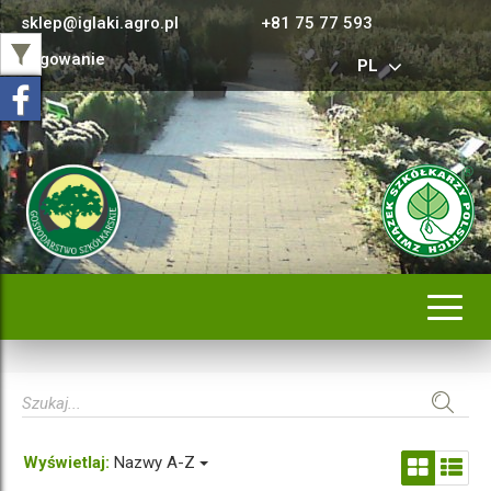
sklep@iglaki.agro.pl
+81 75 77 593
Logowanie
PL
Rozwi
nawig
Wyświetlaj:
Nazwy A-Z