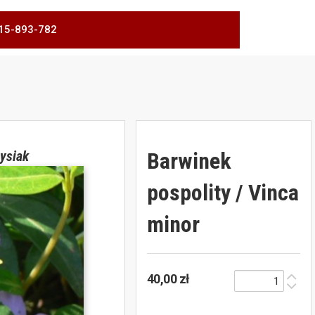
 515-893-782
Barwinek
ysiak
pospolity / Vinca
minor
40,00 zł