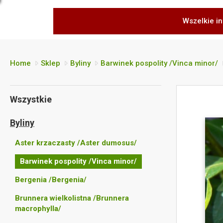
Wszelkie in
Home
Sklep
Byliny
Barwinek pospolity /Vinca minor/
Wszystkie
Byliny
Aster krzaczasty /Aster dumosus/
Barwinek pospolity /Vinca minor/
Bergenia /Bergenia/
Brunnera wielkolistna /Brunnera
macrophylla/