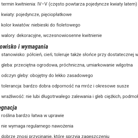
termin kwitnienia: IV–V (często powtarza pojedyncze kwiaty latem)
kwiaty: pojedyncze, pięciopłatkowe
kolor kwiatów: niebieski do fioletowego
walory: dekoracyjne, wczesnowiosenne kwitnienie
owisko i wymagania
stanowisko: półcień, cień; toleruje także słońce przy dostatecznej 
gleba: przeciętna ogrodowa, próchniczna, umiarkowanie wilgotna
odczyn gleby: obojętny do lekko zasadowego
tolerancja: bardzo dobra odporność na mróz i okresowe susze
wrażliwość: nie lubi długotrwałego zalewania i gleb ciężkich, podmo
ęgnacja
roślina bardzo łatwa w uprawie
nie wymaga regularnego nawożenia
dobrze znosi przycinanie, które sprzyja zagęszczeniu