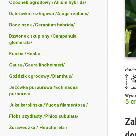
Czosnek ogrodowy /Allium hybrida/
Dąbrówka rozłogowa /Ajuga reptans/
Bodziszek /Geranium hybrida/
Dzwonek skupiony /Campanula
glomerata/
Funkia /Hosta/
Gaura /Gaura lindheimeri/
Param
Goździk ogrodowy /Dianthus/
Jeżówka purpurowa /Echinacea
purpurea/
Wyso
5 
Juka karolińska /Yucca filamentosa /
Floks szydlasty /Phlox subulata/
Za
Żuraweczka / Heucherela /
do