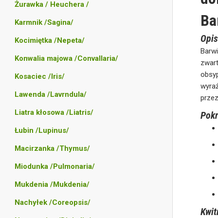
Żurawka / Heuchera /
Ba
Karmnik /Sagina/
Opis
Kocimiętka /Nepeta/
Barwi
Konwalia majowa /Convallaria/
zwar
obsyp
Kosaciec /Iris/
wyraź
Lawenda /Lavrndula/
przez
Liatra kłosowa /Liatris/
Pokr
Łubin /Lupinus/
Macirzanka /Thymus/
Miodunka /Pulmonaria/
Mukdenia /Mukdenia/
Nachyłek /Coreopsis/
Kwit