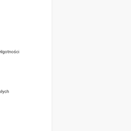
wilgotności
kłych