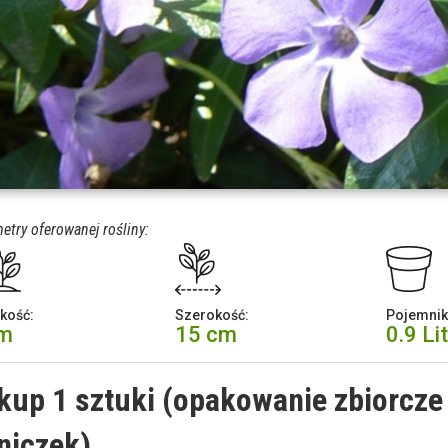
etry oferowanej rośliny:
kość:
Szerokość:
Pojemnik
cm
15 cm
0.9 Li
kup 1 sztuki (opakowanie zbiorcze 
niczek).