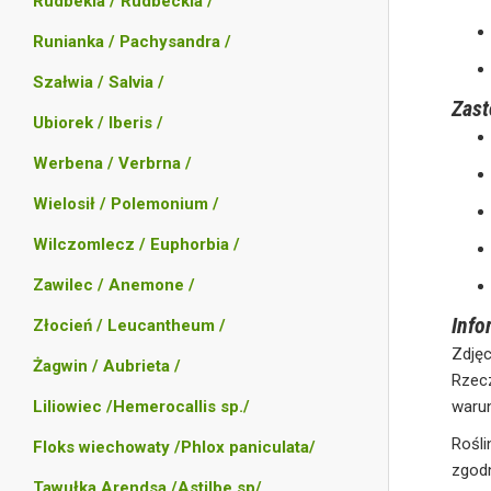
Rudbekia / Rudbeckia /
Runianka / Pachysandra /
Szałwia / Salvia /
Zas
Ubiorek / Iberis /
Werbena / Verbrna /
Wielosił / Polemonium /
Wilczomlecz / Euphorbia /
Zawilec / Anemone /
Info
Złocień / Leucantheum /
Zdjęc
Żagwin / Aubrieta /
Rzec
waru
Liliowiec /Hemerocallis sp./
Rośli
Floks wiechowaty /Phlox paniculata/
zgodn
Tawułka Arendsa /Astilbe sp/