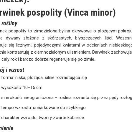
rwinek pospolity (Vinca minor)
 rośliny
nek pospolity to zimozielona bylina okrywowa o płożącym pokroju
te dywany złożone z skórzastych, błyszczących liści. Wczesn
uje się licznymi, pojedynczymi kwiatami w odcieniach niebieskiego 
nie kontrastują z ciemnozielonym ulistnieniem. Barwinek zachowuje
 cały rok i bardzo dobrze regeneruje się po zimie.
ój i wzrost
forma: niska, płożąca, silnie rozrastająca się
wysokość: 10–15 cm
szerokość: nieograniczona – roślina rozrasta się przez pędy rozł
tempo wzrostu: umiarkowane do szybkiego
charakter wzrostu: tworzy zwarte kobierce
nienie