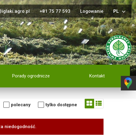
iglaki.agro.pl
+81 75 77 593
Logowanie
PL
Porady ogrodnicze
Kontakt
polecany
tylko dostępne
za niedogodność.