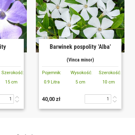
ity
Barwinek pospolity 'Alba'
(Vinca minor)
Szerokość:
Pojemnik:
Wysokość:
Szerokość:
15 cm
0.9 Litra
5 cm
10 cm
40,00 zł