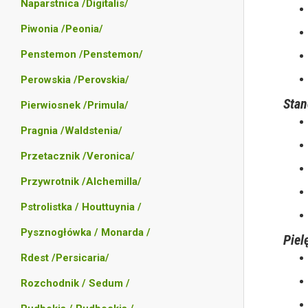
Naparstnica /Digitalis/
Piwonia /Peonia/
Penstemon /Penstemon/
Perowskia /Perovskia/
Stan
Pierwiosnek /Primula/
Pragnia /Waldstenia/
Przetacznik /Veronica/
Przywrotnik /Alchemilla/
Pstrolistka / Houttuynia /
Pysznogłówka / Monarda /
Piel
Rdest /Persicaria/
Rozchodnik / Sedum /