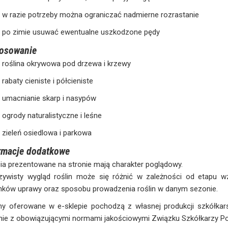
w razie potrzeby można ograniczać nadmierne rozrastanie
po zimie usuwać ewentualne uszkodzone pędy
tosowanie
roślina okrywowa pod drzewa i krzewy
rabaty cieniste i półcieniste
umacnianie skarp i nasypów
ogrody naturalistyczne i leśne
zieleń osiedlowa i parkowa
rmacje dodatkowe
ia prezentowane na stronie mają charakter poglądowy.
zywisty wygląd roślin może się różnić w zależności od etapu wz
nków uprawy oraz sposobu prowadzenia roślin w danym sezonie.
ny oferowane w e-sklepie pochodzą z własnej produkcji szkółkars
ie z obowiązującymi normami jakościowymi Związku Szkółkarzy Po