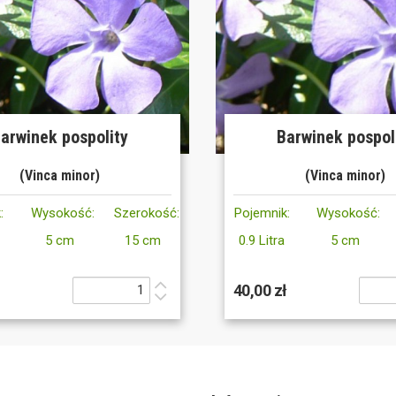
arwinek pospolity
Barwinek pospol
(Vinca minor)
(Vinca minor)
:
Wysokość:
Szerokość:
Pojemnik:
Wysokość:
5 cm
15 cm
0.9 Litra
5 cm
40,00 zł