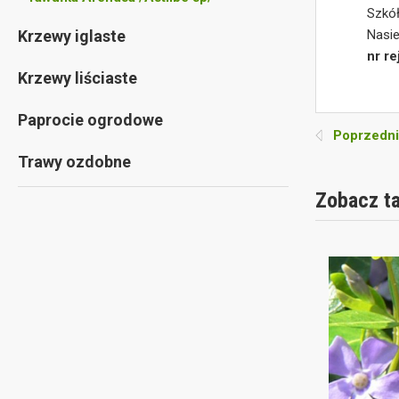
Szkó
Nasie
Krzewy iglaste
nr r
Krzewy liściaste
Paprocie ogrodowe
Poprzedni
Trawy ozdobne
Zobacz t