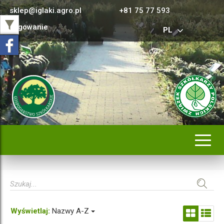
sklep@iglaki.agro.pl
+81 75 77 593
Logowanie
PL
Rozwi
nawig
Wyświetlaj:
Nazwy A-Z