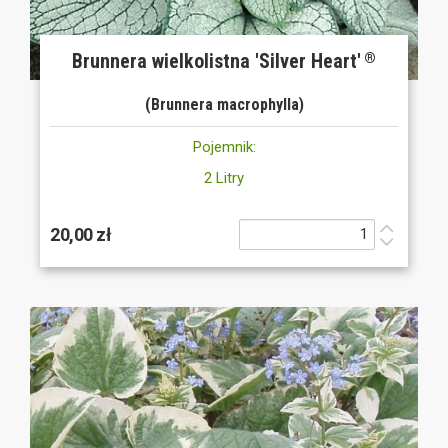
Brunnera wielkolistna 'Silver Heart'
®
(Brunnera macrophylla)
Pojemnik:
2 Litry
20,00 zł