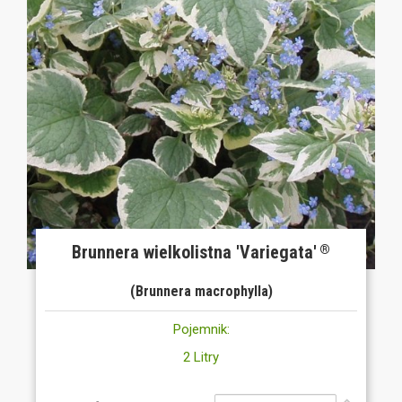
Brunnera wielkolistna 'Variegata'
®
(Brunnera macrophylla)
Pojemnik:
2 Litry