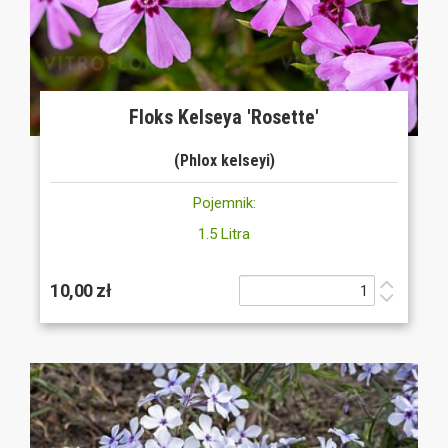
Floks Kelseya 'Rosette'
(Phlox kelseyi)
Pojemnik:
1.5 Litra
10,00 zł