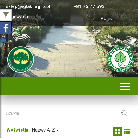
sklep@iglaki.agro.pl
+81 75 77 593
Logowanie
PL
Rozwi
nawig
Wyświetlaj:
Nazwy A-Z