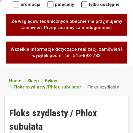
promocja
polecany
tylko dostępne
Ze względów technicznych obecnie nie przyjmujemy
zamówień. Przepraszamy za niedogodność.
Wszelkie informacje dotyczące realizacji zamówień i
wysyłek pod nr. tel. 515-893-782
Home
Sklep
Byliny
Floks szydlasty /Phlox subulata/
Floks szydlasty
Floks szydlasty / Phlox
subulata