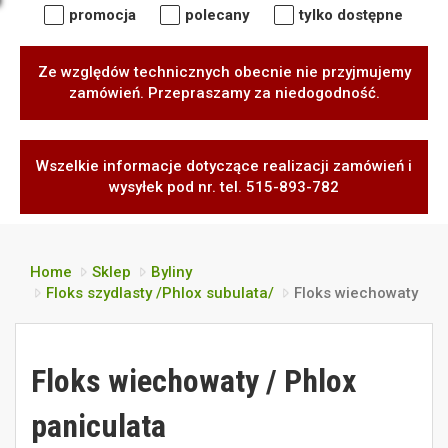
promocja
polecany
tylko dostępne
Ze względów technicznych obecnie nie przyjmujemy
zamówień. Przepraszamy za niedogodność.
Wszelkie informacje dotyczące realizacji zamówień i
wysyłek pod nr. tel. 515-893-782
Home
Sklep
Byliny
Floks szydlasty /Phlox subulata/
Floks wiechowaty
Floks wiechowaty / Phlox
paniculata