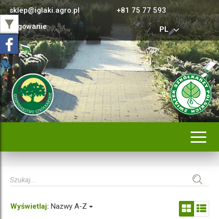
sklep@iglaki.agro.pl
+81 75 77 593
Logowanie
PL
Rozwi
nawig
Wyświetlaj:
Nazwy A-Z