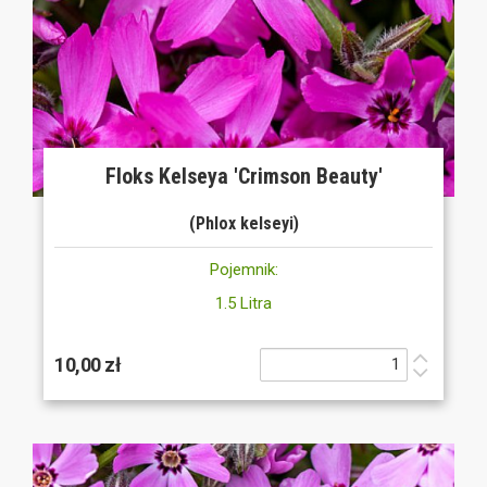
Floks Kelseya 'Crimson Beauty'
(Phlox kelseyi)
Pojemnik:
1.5 Litra
10,00 zł