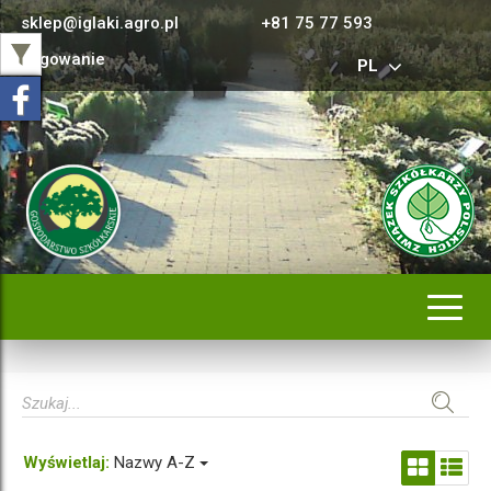
sklep@iglaki.agro.pl
+81 75 77 593
Logowanie
PL
Rozwi
nawig
Wyświetlaj:
Nazwy A-Z