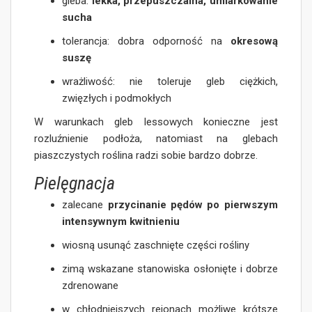
gleba:
lekka, przepuszczalna, umiarkowanie
sucha
tolerancja: dobra odporność na
okresową
suszę
wrażliwość: nie toleruje gleb ciężkich,
zwięzłych i podmokłych
W warunkach gleb lessowych konieczne jest
rozluźnienie podłoża, natomiast na glebach
piaszczystych roślina radzi sobie bardzo dobrze.
Pielęgnacja
zalecane
przycinanie pędów po pierwszym
intensywnym kwitnieniu
wiosną usunąć zaschnięte części rośliny
zimą wskazane stanowiska osłonięte i dobrze
zdrenowane
w chłodniejszych rejonach możliwe krótsze