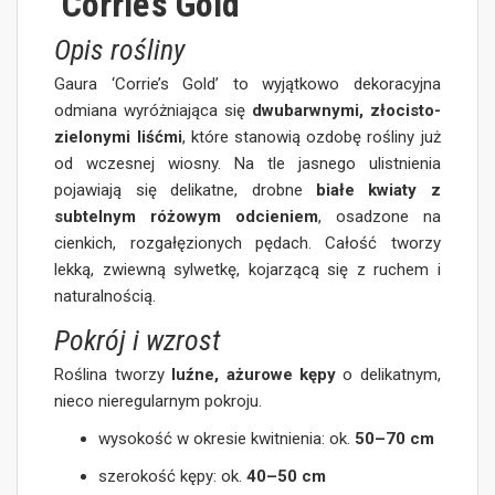
‘Corrie’s Gold’
Opis rośliny
Gaura ‘Corrie’s Gold’ to wyjątkowo dekoracyjna
odmiana wyróżniająca się
dwubarwnymi, złocisto-
zielonymi liśćmi
, które stanowią ozdobę rośliny już
od wczesnej wiosny. Na tle jasnego ulistnienia
pojawiają się delikatne, drobne
białe kwiaty z
subtelnym różowym odcieniem
, osadzone na
cienkich, rozgałęzionych pędach. Całość tworzy
lekką, zwiewną sylwetkę, kojarzącą się z ruchem i
naturalnością.
Pokrój i wzrost
Roślina tworzy
luźne, ażurowe kępy
o delikatnym,
nieco nieregularnym pokroju.
wysokość w okresie kwitnienia: ok.
50–70 cm
szerokość kępy: ok.
40–50 cm