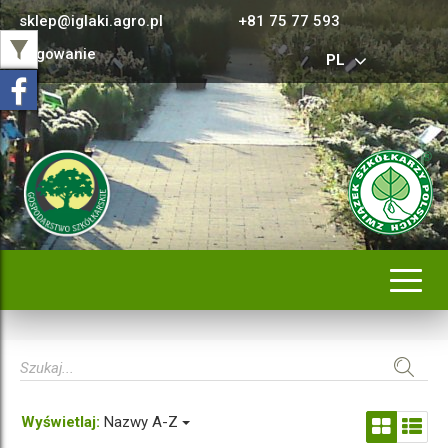
sklep@iglaki.agro.pl
+81 75 77 593
Logowanie
PL
Rozwi
nawig
Wyświetlaj:
Nazwy A-Z