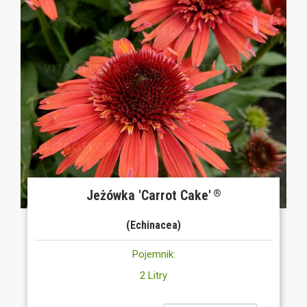
Jeżówka 'Carrot Cake'
®
(Echinacea)
Pojemnik:
2 Litry