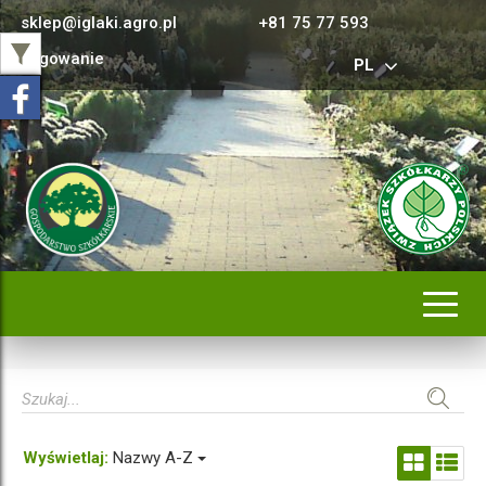
sklep@iglaki.agro.pl
+81 75 77 593
Logowanie
PL
Rozwi
nawig
Wyświetlaj:
Nazwy A-Z