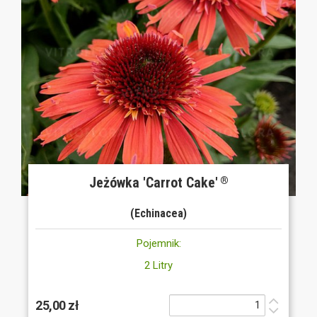
Jeżówka 'Carrot Cake'
®
(Echinacea)
Pojemnik:
2 Litry
25,00 zł